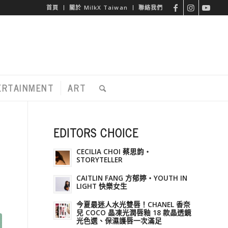
首頁
關於 MilkX Taiwan
聯絡我們
ERTAINMENT
ART
EDITORS CHOICE
CECILIA CHOI 蔡思韵・
STORYTELLER
CAITLIN FANG 方郁婷・YOUTH IN
LIGHT 快樂女生
今夏最迷人水光雙唇！CHANEL 香奈
兒 COCO 晶凍光潤唇釉 18 款晶透鏡
光色選、保濕護唇一次滿足