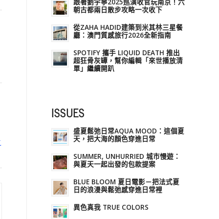
跟著劉宇寧2025巡演收官玩南京！六
朝古都兩日散步攻略一次收下
從ZAHA HADID建築到米其林三星餐
廳：澳門質感旅行2026全新指南
SPOTIFY 攜手 LIQUID DEATH 推出
超狂骨灰罈，幫你編輯「來世播放清
單」繼續開趴
ISSUES
盛夏鬆弛日常AQUA MOOD：這個夏
天，把大海的顏色穿進日常
之
SUMMER, UNHURRIED 城市慢遊：
與夏天一起出發的包款提案
BLUE BLOOM 夏日電影－把法式夏
日的浪漫與鬆弛感穿進日常裡
異色真我 TRUE COLORS