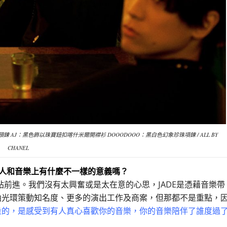
鍊 AJ：黑色飾以珠寶鈕扣喀什米爾開襟衫 DOOODOOO：黑白色幻象珍珠項鍊 / ALL BY
CHANEL
人和音樂上有什麼不一樣的意義嗎？
站前進。我們沒有太興奮或是太在意的心思，JADE是憑藉音樂帶
曲光環策動知名度、更多的演出工作及商案，但那都不是重點，
量的，是感受到有人真心喜歡你的音樂，你的音樂陪伴了誰度過