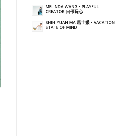
MELINDA WANG・PLAYFUL
CREATOR 自帶玩心
SHIH-YUAN MA 馬士媛・VACATION
STATE OF MIND