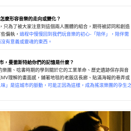
，會怎麼形容音樂的走向或變化？
圈，只為了被大家注意到這個兩人團體的組合，期待被認同和創造
有些偏執，
過程中慢慢回到我們玩音樂的初心-「陪伴」，陪伴需
而沒有意義或靈魂的東西。
市，曼徹斯特給你們的記憶是什麼？
的樂團、唸書時期的學到關於它的工業革命、歷史遺跡保存與音
MV理解的畫面感，鋪著地毯的老飯店長廊、貼滿海報的巷弄或
人味」是這城市的脈動，可能正因為這樣，成為搖滾樂團的孕生