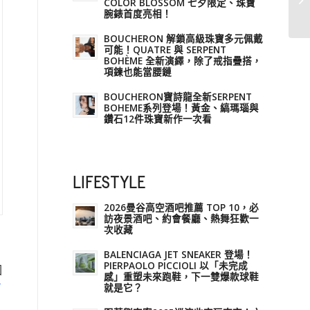
COLOR BLOSSOM 七夕限定、珠寶
腕錶首度亮相！
BOUCHERON 解鎖高級珠寶多元佩戴
可能！QUATRE 與 SERPENT
BOHÈME 全新演繹，除了戒指疊搭，
項鍊也能當腰鏈
BOUCHERON寶詩龍全新SERPENT
BOHEME系列登場！黃金、縞瑪瑙與
鑽石12件珠寶新作一次看
LIFESTYLE
2026曼谷高空酒吧推薦 TOP 10，必
訪夜景酒吧、約會餐廳、熱舞狂歡一
次收藏
BALENCIAGA JET SNEAKER 登場！
PIERPAOLO PICCIOLI 以「未完成
因
感」重塑未來跑鞋，下一雙爆款球鞋
了
就是它？