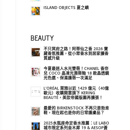
ISLAND OBJECTS 夏之嶼
BEAUTY
不只冥府之路！阿蒂仙之香 2026 寶
藏香氛推薦，從小眾香水到居家擴香
質感升級
今夏最迷人水光雙唇！CHANEL 香奈
兒 COCO 晶凍光潤唇釉 18 款晶透鏡
光色選、保濕護唇一次滿足
L’ORÉAL 萊雅以近 1429 億元（40億
歐元）收購開雲旗下 KERING
BEAUTÉ，美妝帝國版圖再擴張！
最愛的 BIRKENSTOCK 不再只是勃肯
鞋，現在起也是你的日常護膚品？
2025水瓶座命定香水推薦：LE LABO
城市限定系列金木犀 19 & AESOP蒼