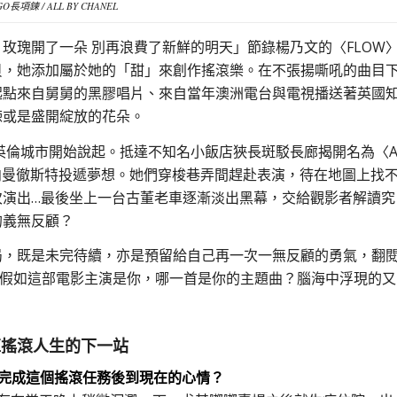
O長項鍊 / ALL BY CHANEL
 玫瑰開了一朵 別再浪費了新鮮的明天」節錄楊乃文的〈FLOW
貝，她添加屬於她的「甜」來創作搖滾樂。在不張揚嘶吼的曲目
起點來自舅舅的黑膠唱片、來自當年澳洲電台與電視播送著英國
棘或是盛開綻放的花朵。
老英倫城市開始說起。抵達不知名小飯店狹長斑駁長廊揭開名為〈
的第一幕，向曼徹斯特投遞夢想。她們穿梭巷弄間趕赴表演，待在地圖上找
次演出…最後坐上一台古董老車逐漸淡出黑幕，交給觀影者解讀究
的義無反顧？
局，既是未完待續，亦是預留給自己再一次一無反顧的勇氣，翻
，假如這部電影主演是你，哪一首是你的主題曲？腦海中浮現的又
DE搖滾人生的下一站
完成這個搖滾任務後到現在的心情？