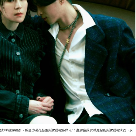
以珠寶鈕扣羊絨開襟衫、棕色山茶花造型斜紋軟呢胸針 AJ：藍黑色飾以珠寶鈕扣斜紋軟呢大衣、灰