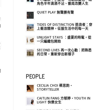
角色半年滴酒不沾、徹底改變人生
QUIET PLAY 無聲勝有聲
〉
下
TIDES OF DISTINCTION 造浪者：穿
知
上衝浪精神，征服生活中的每一天
UNLIGHT STAYS ：盛夏的時髦，從
一只編織包開始
A
不
SECOND LIVES 再一次心動：把熟悉
的日常，重新穿出新樣子
閱
PEOPLE
CECILIA CHOI 蔡思韵・
STORYTELLER
CAITLIN FANG 方郁婷・YOUTH IN
LIGHT 快樂女生