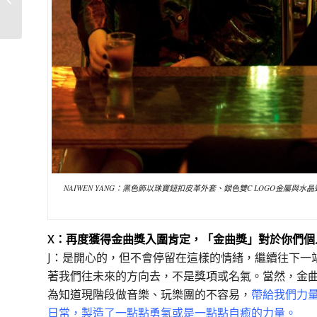
萱和鍾雪瑩的經典相遇
時...
NAIWEN YANG：黑色飾以珠寶鈕扣皮革外套、銀色雙C LOGO金屬與水晶頸
X：再度獲得金曲獎入圍肯定，「金曲獎」對於你們個
J：是開心的，但不會停留在這樣的情緒，繼續往下一
著我們往未來的方向去，不是獎項或名氣。當然，金
為知道現階段做音樂、玩樂團的不容易，
帶給我們力
日常，製造了一點點勇氣或是一點點自癒的力量。