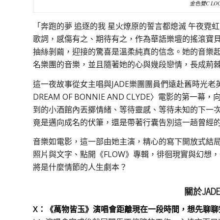
金色雙C LOG
「奔跑的夢 追逐的我 星火燎原的誓言都熄滅 午夜霓虹
歌詞，感傷有之、期待有之，作為華語樂壇的搖滾寶
抽絲剝繭，迎接的驚喜是溫柔純真的信念。她的音樂
名樂團的音樂，並且隨著她的心與幾段戀情，長成荊
這一夜故事從女主唱與JADE樂團團員們遠赴舊時光
DREAM OF BONNIE AND CLYDE〉電影
到的小酒館內丟擲情緒、等待靈感、等待未知的下一
竟是邁向成名的伏筆，還是帶著行囊告別這一趟曾經
音樂如電影，這一部由她主演，精心的寫下開放式結
照片與文字、點開《FLOW》專輯，徘徊現實與幻想
將是什麼情節的人生劇本？
關於JA
X：《萬物皆玉》演唱會距離現在一段時間，想先聊聊