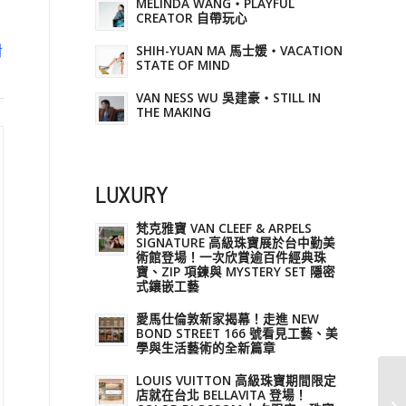
MELINDA WANG・PLAYFUL
CREATOR 自帶玩心
，
對
SHIH-YUAN MA 馬士媛・VACATION
STATE OF MIND
VAN NESS WU 吳建豪・STILL IN
THE MAKING
LUXURY
梵克雅寶 VAN CLEEF & ARPELS
SIGNATURE 高級珠寶展於台中勤美
術館登場！一次欣賞逾百件經典珠
寶、ZIP 項鍊與 MYSTERY SET 隱密
式鑲嵌工藝
愛馬仕倫敦新家揭幕！走進 NEW
BOND STREET 166 號看見工藝、美
學與生活藝術的全新篇章
LOUIS VUITTON 高級珠寶期間限定
店就在台北 BELLAVITA 登場！