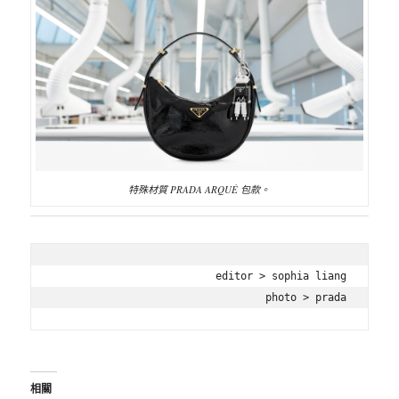
特殊材質 PRADA ARQUÉ 包款。
editor > sophia liang

photo > prada
相關