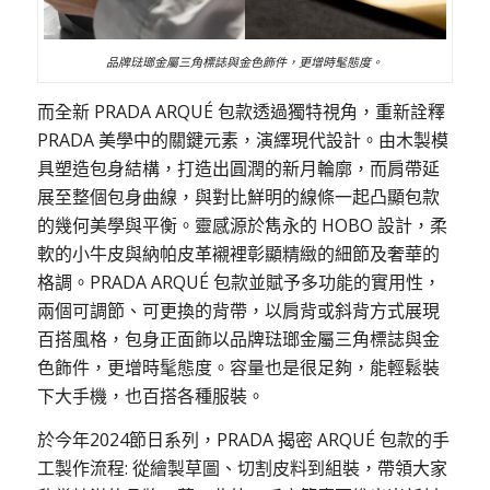
品牌琺瑯金屬三角標誌與金色飾件，更增時髦態度。
而全新 PRADA ARQUÉ 包款透過獨特視角，重新詮釋
PRADA 美學中的關鍵元素，演繹現代設計。由木製模
具塑造包身結構，打造出圓潤的新月輪廓，而肩帶延
展至整個包身曲線，與對比鮮明的線條一起凸顯包款
的幾何美學與平衡。靈感源於雋永的 HOBO 設計，柔
軟的小牛皮與納帕皮革襯裡彰顯精緻的細節及奢華的
格調。PRADA ARQUÉ 包款並賦予多功能的實用性，
兩個可調節、可更換的背帶，以肩背或斜背方式展現
百搭風格，包身正面飾以品牌琺瑯金屬三角標誌與金
色飾件，更增時髦態度。容量也是很足夠，能輕鬆裝
下大手機，也百搭各種服裝。
於今年2024節日系列，PRADA 揭密 ARQUÉ 包款的手
工製作流程: 從繪製草圖、切割皮料到組裝，帶領大家