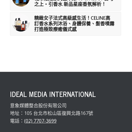
之上・引香水 新品星座香氛解析！
精緻女子法式高級感生活！CELINE高
訂香水系列沐浴、身體保養、髮香噴霧
打造極致療癒儀式感
IDEAL MEDIA INTERNATIONAL
意象媒體整合股份有限公司
地址：105 台北市松山區復興北路167號
電話：
(02) 7707-3699