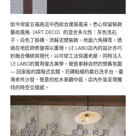
如今保留五福商店中西結合建築風采，悉心保留裝飾
藝術風格（ART DECO）的混合多元性：灰色洗石
子、白色丁掛磚、流蘇泥塑裝飾、地面六角磚等，透
過在地匠師修復得以重現。LE LABO店內的設計亦巧
妙融合傳統與現代，以可逆工法保護老屋，同時注入
LE LABO的實用復古美學，營造寧靜自然的懷舊氛圍
— 回家般的踏階式玄關、花磚點綴的磨石洗手台、臺
灣老件沙發、愜意的松木景觀中庭，店內外皆呈現獨
特的時空交錯感。