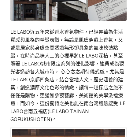
LE LABO近五年來從香水香氛物件，已經昇華為生活
質感與風格的精緻表徵，無論是肌膚穿戴上香氣，又
或是居家與身處空間透過無形卻具象的氣味軟裝點
綴，在時尚品味人士的心裡早將LE LABO深植，甚至
隨著 LE LABO城市限定系列的催化影響，連帶成為觀
光客造訪各大城市時， 心心念念期待儀式感。尤其是
LE LABO
京都四条店，結合當地人文、歷史涵養的建
築，創造濃厚文化色彩的情緻，讓每一趟探店之旅不
僅僅是購物，更猶如參觀藝廊、美術館的美學洗禮療
癒，而如今，這份獨特之美也能在南台灣體驗感受-LE
LABO台南五福店(LE LABO TAINAN
GOFUKUSHOTEN)。