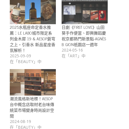
2025水瓶座命定香水推
日劇《FIRST LOVE》山田
薦：LE LABO城市限定系
葵手作便當、即興舞蹈慶
列金木犀 19 & AESOP蒼穹
祝京都熱門新景點-AGNÈS
之上・引香水 新品星座香
B. GION祇園店一週年
氛解析！
2024-05-16
2025-09-09
在「ART」中
在「BEAUTY」中
潮流風格新地標！AESOP
台中概念店取材老台味傳
統菜市場變身時尚設計空
間
2024-08-19
在「BEAUTY」中