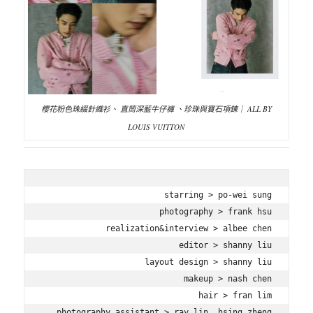
櫻花粉色珠綴針織衫、 直筒深藍牛仔褲 、珍珠與寶石項鍊｜ ALL BY
LOUIS VUITTON
starring > po-wei sung

photography > frank hsu

realization&interview > albee chen

editor > shanny liu

layout design > shanny liu

makeup > nash chen

hair > fran lim

photography assistant > ray lin, hsing zheng
