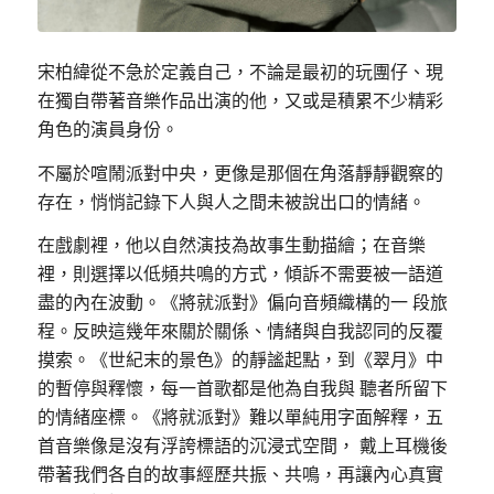
宋柏緯從不急於定義自己，不論是最初的玩團仔、現
在獨自帶著音樂作品出演的他，又或是積累不少精彩
角色的演員身份。
不屬於喧鬧派對中央，更像是那個在角落靜靜觀察的
存在，悄悄記錄下人與人之間未被說出口的情緒。
在戲劇裡，他以自然演技為故事生動描繪；在音樂
裡，則選擇以低頻共鳴的方式，傾訴不需要被一語道
盡的內在波動。《將就派對》偏向音頻織構的一 段旅
程。反映這幾年來關於關係、情緒與自我認同的反覆
摸索。《世紀末的景色》的靜謐起點，到《翠月》中
的暫停與釋懷，每一首歌都是他為自我與 聽者所留下
的情緒座標。《將就派對》難以單純用字面解釋，五
首音樂像是沒有浮誇標語的沉浸式空間， 戴上耳機後
帶著我們各自的故事經歷共振、共鳴，再讓內心真實