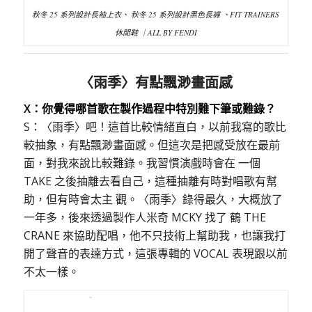
秋冬 25 系列設計長袖上衣、 秋冬 25 系列設計黑色長褲 、FIT TRAINERS
休閒鞋 ｜ALL BY FENDI
〈雨季〉有點飄渺畫面感
X：你覺得哪首歌在製作過程中特別難下筆或難錄？
S：〈雨季〉吧！這首比較情緒直白，以前我寫的歌比
較抽象，有點飄渺畫面感。但這次是把感受放在最前
面，對我來說比較難錄。我習慣演戲時會在 一個
TAKE 之後抽離去看自己，這種抽離有時對唱歌有幫
助，但有時會太主 觀。〈雨季〉錄得最久，大概放了
一年多，後來透過製作人米奇 MCKY 找了 鶴 THE
CRANE 來協助配唱，他不只技術上幫助我，也讓我打
開了聲音的表達方式，這張專輯的 VOCAL 表現跟以前
不太一樣。