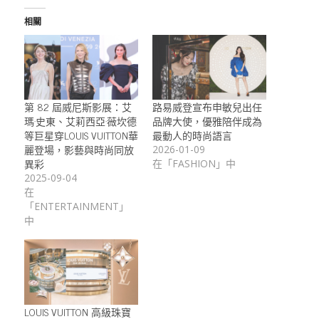
相關
第 82 屆威尼斯影展：艾
路易威登宣布申敏兒出任
瑪·史東、艾莉西亞·薇坎德
品牌大使，優雅陪伴成為
等巨星穿LOUIS VUITTON華
最動人的時尚語言
麗登場，影藝與時尚同放
2026-01-09
異彩
在「FASHION」中
2025-09-04
在
「ENTERTAINMENT」
中
LOUIS VUITTON 高級珠寶