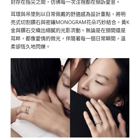
封存在指尖之間，彷彿每一次注視都在傾訴愛意。
耳環與吊墜則以日常佩戴的舒適感為設計重點，將明
亮式切割鑽石與密鑲MONOGRAM花朵巧妙結合，黃K
金與鑽石交織出細膩的光影流動。無論是在頸間還是
耳畔，都像愛情的微光，伴隨著每一個日常瞬間，溫
柔卻恆久地閃爍。