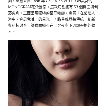
割，靈感來自 1896 年 GEORGES VUITTON設計的
MONOGRAM花朵圖案。這款切割擁有 53 個刻面與俐
落尖角，正面呈現獨特的星形輪廓，寓意「在茫茫人
海中，妳是我唯一的星光」。路易威登將傳統、創新
與科技融合，讓這顆鑽石在七夕夜空下閃耀得格外動
人。