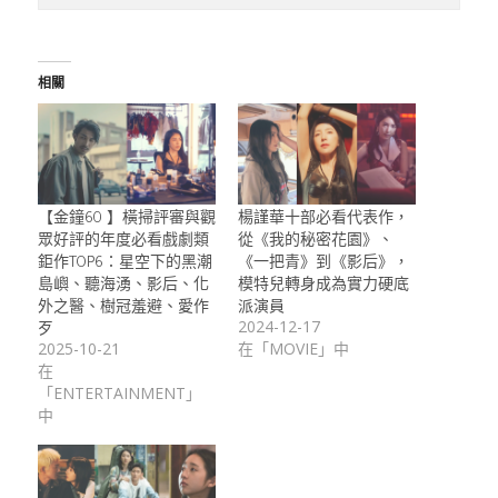
相關
【金鐘60 】橫掃評審與觀
楊謹華十部必看代表作，
眾好評的年度必看戲劇類
從《我的秘密花園》、
鉅作TOP6：星空下的黑潮
《一把青》到《影后》，
島嶼、聽海湧、影后、化
模特兒轉身成為實力硬底
外之醫、樹冠羞避、愛作
派演員
歹
2024-12-17
2025-10-21
在「MOVIE」中
在
「ENTERTAINMENT」
中