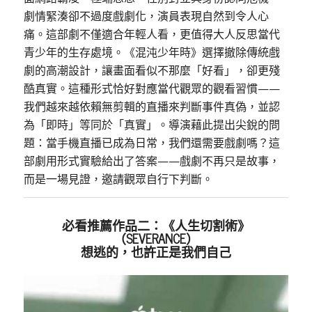
劇情緊湊卻不過度戲劇化，演員表現自然到令人心
痛。這部劇不僅適合年輕人看，更值得大人反思當代
青少年的生存處境。《混沌少年時》選擇撤除傳統戲
劇的高潮設計，讓畫面看似不那麼「好看」，卻更殘
酷真實。這種形式恰好對應當代觀眾的觀看習慣——
我們越來越依賴無剪輯的直播來判斷事件真偽，並認
為「即時」等同於「真實」。導演藉此提出尖銳的問
題：當手機直播已成為日常，我們還需要戲劇嗎？這
部劇用形式實驗給出了答案——戲劇不再只是故事，
而是一場見證，邀請觀眾自行下判斷。
必看推薦作品二：《人生切割術》
（SEVERANCE）
想逃的，也許正是我們自己