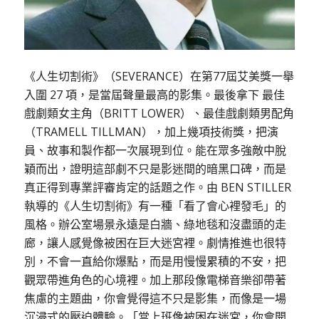
《人生切割術》（SEVERANCE）在第77屆艾美獎一舉
入圍 27 項，是當屆聲量最高的影集。最後拿下 最佳
戲劇類女主角（BRITT LOWER）、最佳戲劇類男配角
（TRAMELL TILLMAN），加上幾項技術獎，把演
員、故事和製作都一次展現到位。能在眾多強敵中脫
穎而出，證明這部劇不只是影迷間的暗黑口碑，而是
真正得到專業評審肯定的話題之作。由 BEN STILLER
執導的《人生切割術》有一種「看了會心裡發毛」的
風格。辦公室場景永遠是白牆、綠地毯和沒盡頭的走
廊，讓人感覺像被困在巨大迷宮裡。劇情推進也很特
別，不會一直給你爆點，而是用慢慢累積的不安，把
觀眾帶進角色的心境裡。加上那段像電梯音樂卻帶著
焦慮的主題曲，你會覺得這不只是影集，而像是一場
沉浸式的壓迫體驗。「當上班像被困在迷宮，你會開