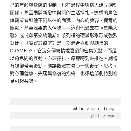
己的年齡與身體的限制，也在過程中與病人建立深刻
關係，甚至展開新戀情與新的生活掙扎。這樣的角色
讓觀眾看到他不同以往的面貌：內心的脆弱、偶爾的
幽默、甚至溫柔的人情味——這與他過去在《星際大
戰》或《印第安納瓊斯》系列裡的硬派形象形成強烈
對比。《誠實診療室》是一部混合喜劇與劇情的
DRAMEDY，它沒有傳統情境喜劇的密集笑點，而是
以角色間的互動、心理掙扎、療癒時刻來推進。劇情
有趣卻帶著後勁，能讓觀眾在會心一笑後留下思考。
對心理健康、失落與修復的描繪，也讓這部劇特別容
易引起共鳴。
editor > sohia liang

photo > web
