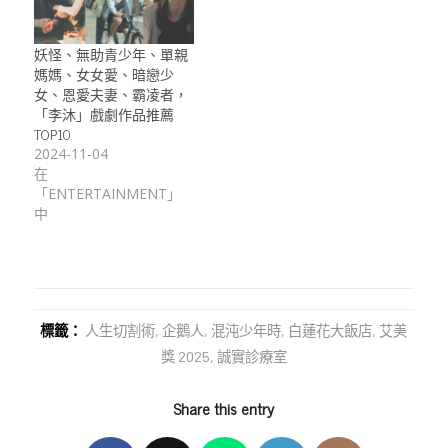
妖怪、無助青少年、單親
媽媽、女女愛、暗戀少
女、恩愛夫妻、霸凌者，
「李沐」戲劇作品推薦
TOP10
2024-11-04
在
「ENTERTAINMENT」
中
標籤：
人生切割術
,
企鵝人
,
混沌少年時
,
白蓮花大飯店
,
艾美
獎 2025
,
誠實診療室
Share this entry