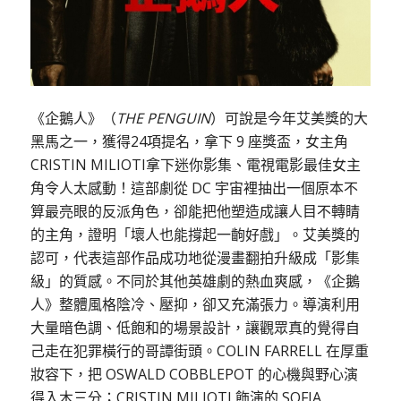
《企鵝人》（
THE PENGUIN
）可說是今年艾美獎的大
黑馬之一，獲得24項提名，拿下 9 座獎盃，女主角
CRISTIN MILIOTI拿下迷你影集、電視電影最佳女主
角令人太感動！這部劇從 DC 宇宙裡抽出一個原本不
算最亮眼的反派角色，卻能把他塑造成讓人目不轉睛
的主角，證明「壞人也能撐起一齣好戲」。艾美獎的
認可，代表這部作品成功地從漫畫翻拍升級成「影集
級」的質感。不同於其他英雄劇的熱血爽感，《企鵝
人》整體風格陰冷、壓抑，卻又充滿張力。導演利用
大量暗色調、低飽和的場景設計，讓觀眾真的覺得自
己走在犯罪橫行的哥譚街頭。COLIN FARRELL 在厚重
妝容下，把 OSWALD COBBLEPOT 的心機與野心演
得入木三分；CRISTIN MILIOTI 飾演的 SOFIA