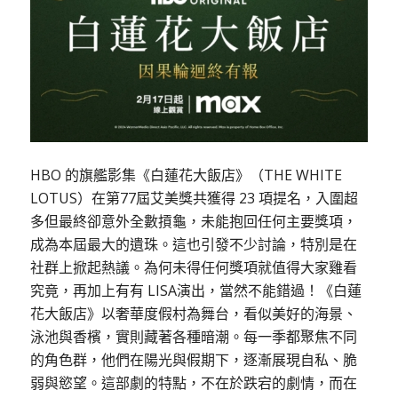
HBO 的旗艦影集《白蓮花大飯店》（THE WHITE
LOTUS）在第77屆艾美獎共獲得 23 項提名，入圍超
多但最終卻意外全數摃龜，未能抱回任何主要獎項，
成為本屆最大的遺珠。這也引發不少討論，特別是在
社群上掀起熱議。為何未得任何獎項就值得大家雞看
究竟，再加上有有 LISA演出，當然不能錯過！《白蓮
花大飯店》以奢華度假村為舞台，看似美好的海景、
泳池與香檳，實則藏著各種暗潮。每一季都聚焦不同
的角色群，他們在陽光與假期下，逐漸展現自私、脆
弱與慾望。這部劇的特點，不在於跌宕的劇情，而在