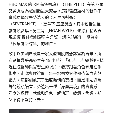
HBO MAX 的《匹茲堡醫魂》（THE PITT）在第77屆
艾美獎成為戲劇類最大驚喜。這部醫療題材的新作不
僅成功擊敗聲勢浩大的《人生切割術》
（SEVERANCE），更拿下 五座獎盃，其中包括最佳
戲劇類影集。男主角（NOAH WYLE） 也憑藉精湛表
現榮獲 最佳戲劇類男主角獎，讓這部新作一舉奠定
「醫療劇新標竿」的地位。
故事以美國匹茲堡一家大型醫院的急診室為背景，所
有劇情幾乎都發生在 15 小時的「即時」時間線裡。透
過住院醫師與實習生的視角，觀眾跟著角色奔走在手
術室、走廊與候診區，每一場醫療案件都帶著血肉與
壓力。這部劇放棄了過度煽情的剪接，而是用貼近現
場的鏡頭語言，營造出一種「身歷其境」的真實感。
看劇的過程，就像和角色一起值班：疲憊、焦慮、卻
又不得不堅持下去。