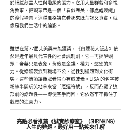
於細膩刻畫人性與階級的張力。它用大量群戲和多視
角敘事，把觀眾帶進一個「看似完美，卻處處裂縫」
的渡假場景。這種風格讓它看起來既荒謬又真實，就
像是我們生活中的縮影。
雖然在第77屆艾美獎未能獲獎，《白蓮花大飯店》依
然是近年最具代表性的社會諷刺劇。它一再提醒觀
眾：奢華只是表象，背後是金錢、權力、慾望的角
力。從婚姻裂痕到職場不公，從性別議題到文化衝
突，這些情節讓觀眾看得心有戚戚焉。LISA 的名字被
粉絲半開玩笑地拿來當「厄運符號」，反而凸顯了這
部劇的話題性——即便空手而回，它依然牢牢抓住了
觀眾的注意力。
亮點必看推薦《誠實診療室》（SHRINKING)
人生的難題，最好用一點笑來化解