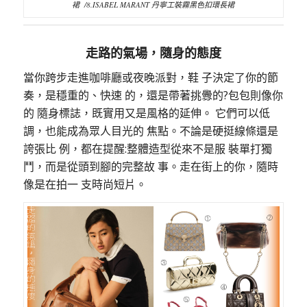
裙 /8.ISABEL MARANT 丹寧工裝霧黑色扣環長裙
走路的氣場，隨身的態度
當你跨步走進咖啡廳或夜晚派對，鞋 子決定了你的節
奏，是穩重的、快速 的，還是帶著挑釁的?包包則像你
的 隨身標誌，既實用又是風格的延伸。 它們可以低
調，也能成為眾人目光的 焦點。不論是硬挺線條還是
誇張比 例，都在提醒:整體造型從來不是服 裝單打獨
鬥，而是從頭到腳的完整故 事。走在街上的你，隨時
像是在拍一 支時尚短片。