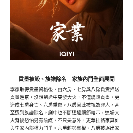
貢墨被毀、族譜除名 家族內鬥全面展開
李家取得貢墨資格後，由六房、七房與八房負責押送
貢墨進京，沒想到途中突發大火，不僅燒毀貢墨，更
造成七房身亡、六房重傷。八房因此被視為罪人，甚
至遭到族譜除名。劇中也不斷透過細節暗示，這場大
火背後恐怕另有陰謀，不只是意外，更牽扯駱家算計
與李家內部權力鬥爭。六房趁勢奪權、八房被逐出家