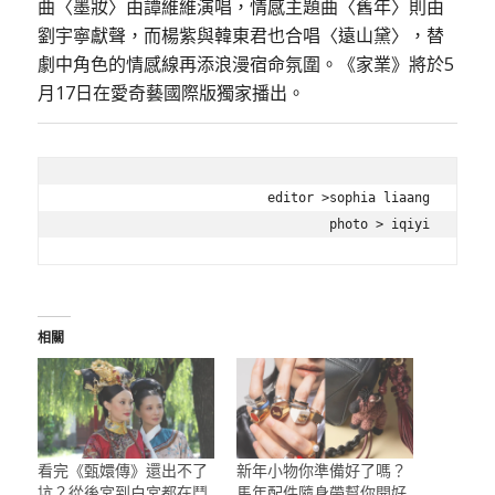
曲〈墨妝〉
由譚維維演唱，情感主題曲〈舊年〉則由
劉宇寧獻聲，
而楊紫與韓東君也合唱〈遠山黛〉，
替
劇中角色的情感線再添浪漫宿命氛圍。《
家業
》
將於5
月17日在愛奇藝國際版獨家播出。
editor >sophia liaang

photo > iqiyi
相關
看完《甄嬛傳》還出不了
新年小物你準備好了嗎？
坑？從後宮到白宮都在鬥
馬年配件隨身帶幫你開好