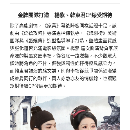
金牌團隊打造 楊紫、韓東君CP線受期待
除了高能劇情，《家業》幕後陣容同樣話題十足。該
劇由《延禧攻略》導演惠楷棟執導，《琅琊榜》美術
團隊與《甄嬛傳》造型指導聯手打造，整體畫面質感
與服化道皆充滿電影級氛圍。楊紫 這次飾演背負家族
命運的製墨女匠李禎，從谷底一路逆襲，不少觀眾大
讚她將角色的不甘、倔強與韌性詮釋得極具感染力。
而韓東君飾演的駱文謙，則與李禎從競爭關係逐漸變
成並肩同行的夥伴，兩人亦敵亦友的情感線，也讓觀
眾對後續CP發展更加期待。