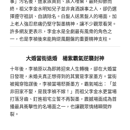
事」污名後，遭家族責罰、族人唾棄，最終抑鬱而
終。祖父李金水明知兒子並非貪酒誤事之人，卻仍選
擇遵守祖訓、自請除名。白髮人送黑髮人的場面，加
上老人強忍悲痛仍堅守製墨精神，讓不少觀眾看哭。
許多網友更表示，李金水是全劇最有風骨的角色之
一，也是李禎後來能夠逆風翻盤的重要精神支柱。
大婚當街退婚 楊紫霸氣逆襲封神
十年後，李禎原以為即將迎來人生轉機，卻在大婚當
日發現，未婚夫真正想得到的其實是李家墨方。當街
被揭穿陰謀後，李禎當場怒撕墨方，霸氣喊出：「並
非田家不娶，是我李禎不嫁！」而祖父李金水更當場
打落牙齒、釘進祖宅立誓不再製墨，震撼場面成為首
播最具衝擊性的名場面之一，也讓觀眾情緒瞬間炸
裂。