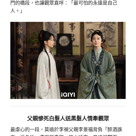
門的橋段，也讓觀眾直呼：「最可怕的永遠是自己
人。」
父親慘死白髮人送黑髮人情牽觀眾
最虐心的一段，莫過於李禎父親李景福背負「醉酒誤