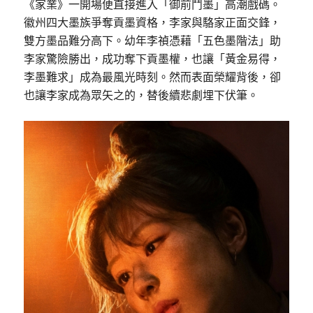
《家業》一開場便直接進入「御前鬥墨」高潮戲碼。
徽州四大墨族爭奪貢墨資格，李家與駱家正面交鋒，
雙方墨品難分高下。幼年李禎憑藉「五色墨階法」助
李家驚險勝出，成功奪下貢墨權，也讓「黃金易得，
李墨難求」成為最風光時刻。然而表面榮耀背後，卻
也讓李家成為眾矢之的，替後續悲劇埋下伏筆。