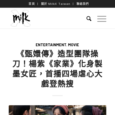
首頁
關於 MilkX Taiwan
聯絡我們
ENTERTAINMENT
,
MOVIE
《甄嬛傳》造型團隊操
刀！楊紫《家業》化身製
墨女匠，首播四場虐心大
戲登熱搜