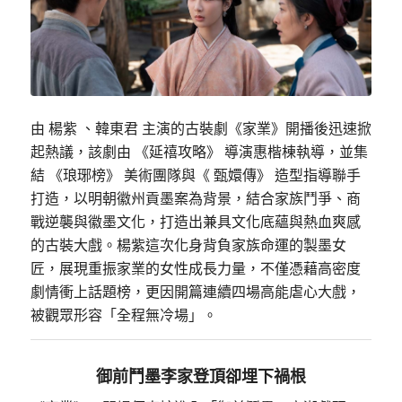
由 楊紫 、韓東君 主演的古裝劇《家業》開播後迅速掀
起熱議，該劇由 《延禧攻略》 導演惠楷棟執導，並集
結 《琅琊榜》 美術團隊與《 甄嬛傳》 造型指導聯手
打造，以明朝徽州貢墨案為背景，結合家族鬥爭、
商
戰逆襲與徽墨文化，打造出兼具文化底蘊與熱血爽感
的古裝大戲。
楊紫這次化身背負家族命運的製墨女
匠，
展現重振
家業
的女性成長力量，不僅憑藉高密度
劇情衝上話題榜，更因開篇連續四場高能虐心大戲，
被觀眾形容「全程無冷場」。
御前鬥墨李家登頂卻埋下禍根