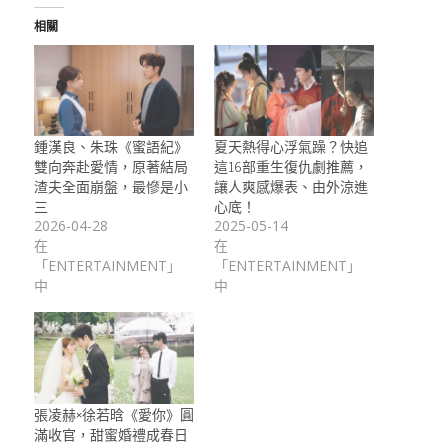
相關
鍾漢良、朱珠《蜜語紀》
夏天熱得心浮氣躁？快追
雙向奔赴愛情，原著結局
這16部重生復仇劇推薦，
渣夫全面崩盤，最慘是小
讓人爽感爆表、由外涼進
三
心底！
2026-04-28
2025-05-14
在
在
「ENTERTAINMENT」
「ENTERTAINMENT」
中
中
張凌赫×徐若晗《愛你》圓
滿收官，甜蜜婚禮成春日