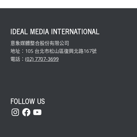
IDEAL MEDIA INTERNATIONAL
意象媒體整合股份有限公司
地址：105 台北市松山區復興北路167號
電話：
(02) 7707-3699
FOLLOW US
Instagram
Facebook
YouTube