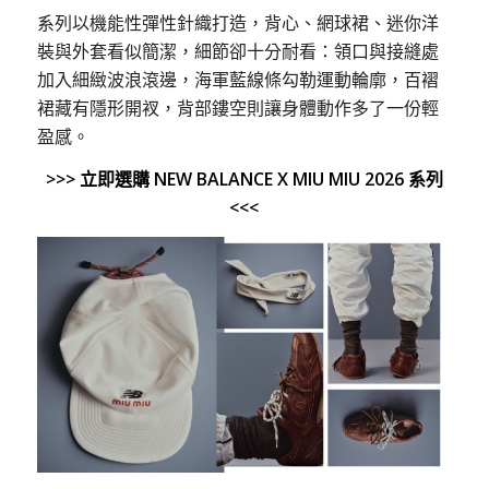
系列以機能性彈性針織打造，背心、網球裙、迷你洋
裝與外套看似簡潔，細節卻十分耐看：領口與接縫處
加入細緻波浪滾邊，海軍藍線條勾勒運動輪廓，百褶
裙藏有隱形開衩，背部鏤空則讓身體動作多了一份輕
盈感。
>>> 立即選購 NEW BALANCE X MIU MIU 2026 系列
<<<