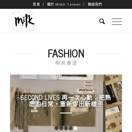
首頁
關於 MilkX Taiwan
聯絡我們
FASHION
時 尚 潮 流
SECOND LIVES 再一次心動：把熟
悉的日常，重新穿出新樣子
1
2
3
4
5