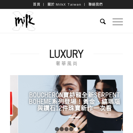
首頁
關於 MilkX Taiwan
聯絡我們
LUXURY
奢 華 風 尚
BOUCHERON寶詩龍全新SERPENT
BOHEME系列登場！黃金、縞瑪瑙
與鑽石12件珠寶新作一次看
1
2
3
4
5