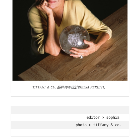
TIFFANY & CO. 品牌傳奇設計師ELSA PERETTI。
editor > sophia 

photo > tiffany & co.