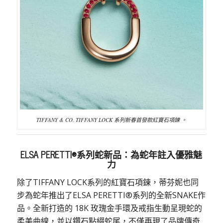
TIFFANY & CO. TIFFANY LOCK
系列新春首發款紅寶石項鍊 。
ELSA PERETTI®
系列蛇新品：為蛇年註入優雅魅
力
除了
TIFFANY LOCK
系列的紅寶石項鍊，蒂芬妮也同
步為蛇年推出了
ELSA PERETTI®
系列的全新
SNAKE
作
品。全新打造的 18K 玫瑰金手環及戒指生動呈現蛇的
柔美曲線，並以鑽石點綴蛇尾，不僅再現了品牌傳奇