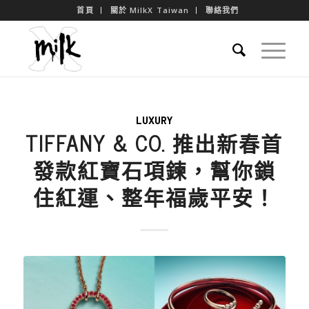
首頁
關於 MilkX Taiwan
聯絡我們
LUXURY
TIFFANY & CO. 推出新春首
發款紅寶石項鍊，幫你鎖
住紅運、整年福歲平安！