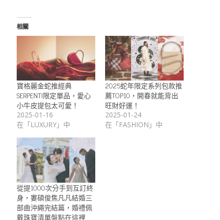
相關
寶格麗金蛇推經典
2025蛇年限定系列包款推
SERPENTI限定單品，愛心
薦TOP10，開春就能背出
小牛皮提包太可愛！
旺財好運！
2025-01-16
2025-01-24
在「LUXURY」中
在「FASHION」中
從提1000次分手到互訂終
身，婁碩俊焦凡凡結婚三
部曲沖繩完結篇，婚禮佩
戴珠寶清單盤點在這裡