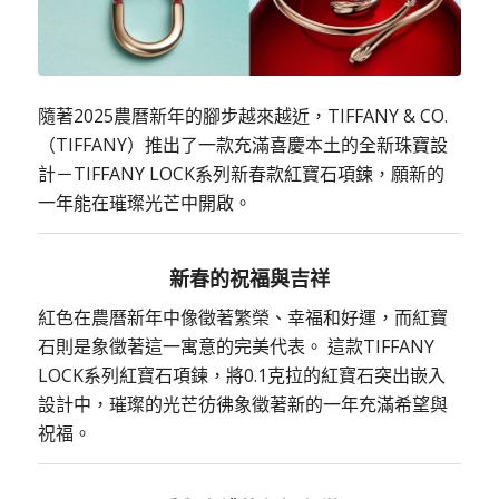
隨著2025農曆新年的腳步越來越近，
TIFFANY
& CO.
（
TIFFANY
）推出了一款充滿喜慶本土的全新珠寶設
計－
TIFFANY LOCK
系列新春款紅寶石項鍊，願新的
一年能在璀璨光芒中開啟。
新春的祝福與吉祥
紅色在農曆新年中像徵著繁榮、幸福和好運，而紅寶
石則是象徵著這一寓意的完美代表。 這款
TIFFANY
LOCK
系列紅寶石項鍊，將
0.1
克拉的紅寶石突出嵌入
設計中，璀璨的光芒彷彿象徵著新的一年充滿希望與
祝福。