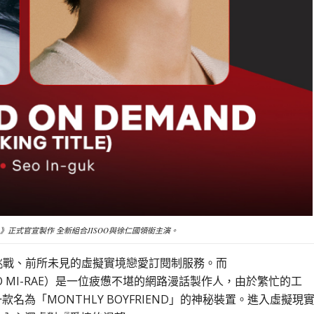
EMAND》正式官宣製作 全新組合JISOO與徐仁國領銜主演。
與日常挑戰、前所未見的虛擬實境戀愛訂閱制服務。而
SEO MI-RAE）是一位疲憊不堪的網路漫話製作人，由於繁忙的工
為「MONTHLY BOYFRIEND」的神秘裝置。進入虛擬現