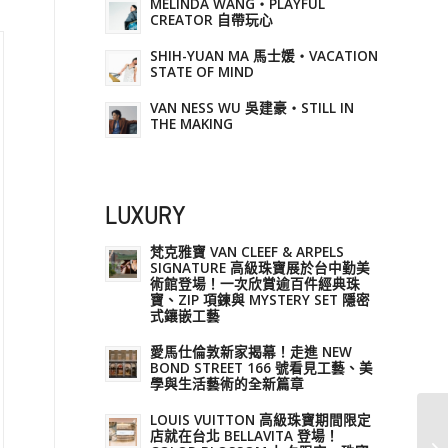
MELINDA WANG・PLAYFUL
CREATOR 自帶玩心
SHIH-YUAN MA 馬士媛・VACATION
STATE OF MIND
VAN NESS WU 吳建豪・STILL IN
THE MAKING
LUXURY
梵克雅寶 VAN CLEEF & ARPELS
SIGNATURE 高級珠寶展於台中勤美
術館登場！一次欣賞逾百件經典珠
寶、ZIP 項鍊與 MYSTERY SET 隱密
式鑲嵌工藝
愛馬仕倫敦新家揭幕！走進 NEW
BOND STREET 166 號看見工藝、美
學與生活藝術的全新篇章
LOUIS VUITTON 高級珠寶期間限定
店就在台北 BELLAVITA 登場！