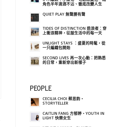
角色半年滴酒不沾、徹底改變人生
QUIET PLAY 無聲勝有聲
TIDES OF DISTINCTION 造浪者：穿
上衝浪精神，征服生活中的每一天
UNLIGHT STAYS ：盛夏的時髦，從
一只編織包開始
SECOND LIVES 再一次心動：把熟悉
的日常，重新穿出新樣子
PEOPLE
CECILIA CHOI 蔡思韵・
STORYTELLER
CAITLIN FANG 方郁婷・YOUTH IN
LIGHT 快樂女生
實