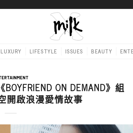
LUXURY
LIFESTYLE
ISSUES
BEAUTY
ENT
TERTAINMENT
OYFRIEND ON DEMAND》組
時空開啟浪漫愛情故事