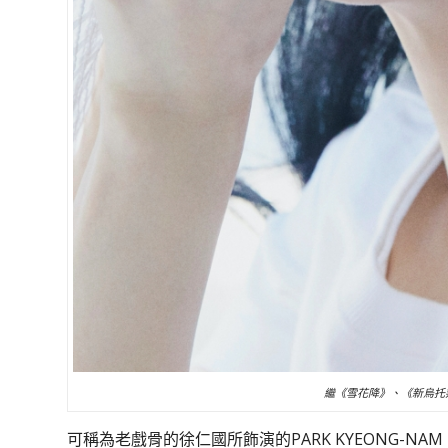
繼《雪花降》、《新烏托邦
可稱為老戲骨的徐仁國所飾演的PARK KYEONG-N