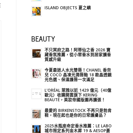
在
ISLAND OBJECTS 夏之嶼
BEAUTY
不只冥府之路！阿蒂仙之香 2026 寶
藏香氛推薦，從小眾香水到居家擴香
質感升級
今夏最迷人水光雙唇！CHANEL 香奈
兒 COCO 晶凍光潤唇釉 18 款晶透鏡
光色選、保濕護唇一次滿足
L’ORÉAL 萊雅以近 1429 億元（40億
歐元）收購開雲旗下 KERING
BEAUTÉ，美妝帝國版圖再擴張！
最愛的 BIRKENSTOCK 不再只是勃肯
鞋，現在起也是你的日常護膚品？
2025水瓶座命定香水推薦：LE LABO
城市限定系列金木犀 19 & AESOP蒼