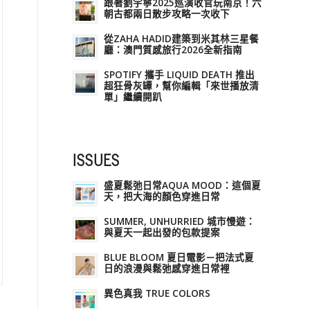
跟著劉宇寧2025巡演收官玩南京！六
朝古都兩日散步攻略一次收下
從ZAHA HADID建築到米其林三星餐
廳：澳門質感旅行2026全新指南
SPOTIFY 攜手 LIQUID DEATH 推出
超狂骨灰罈，幫你編輯「來世播放清
單」繼續開趴
ISSUES
盛夏鬆弛日常AQUA MOOD：這個夏
天，把大海的顏色穿進日常
SUMMER, UNHURRIED 城市慢遊：
與夏天一起出發的包款提案
BLUE BLOOM 夏日電影－把法式夏
日的浪漫與鬆弛感穿進日常裡
異色真我 TRUE COLORS