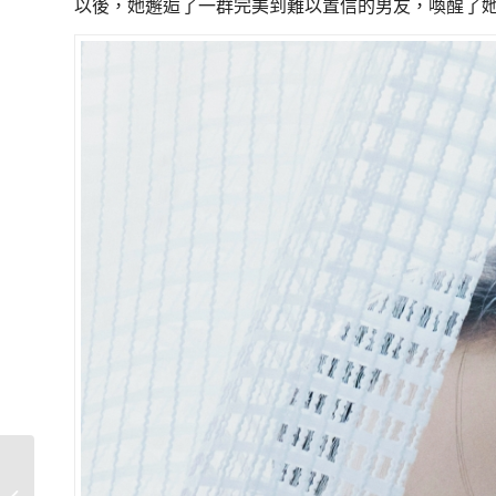
以後，她邂逅了一群完美到難以置信的男友，喚醒了
婁峻碩、楊祐寧、王冠
閎等男星都愛這咖，