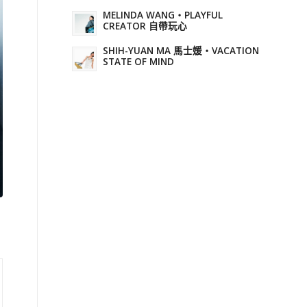
MELINDA WANG・PLAYFUL
CREATOR 自帶玩心
SHIH-YUAN MA 馬士媛・VACATION
STATE OF MIND
》