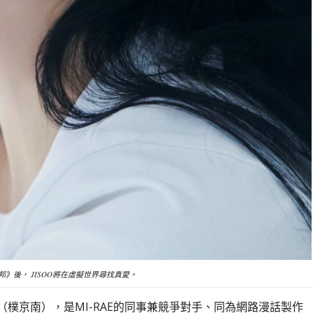
》後， JISOO將在虛擬世界尋找真愛。
AM（樸京南），是MI-RAE的同事兼競爭對手、同為網路漫話製作