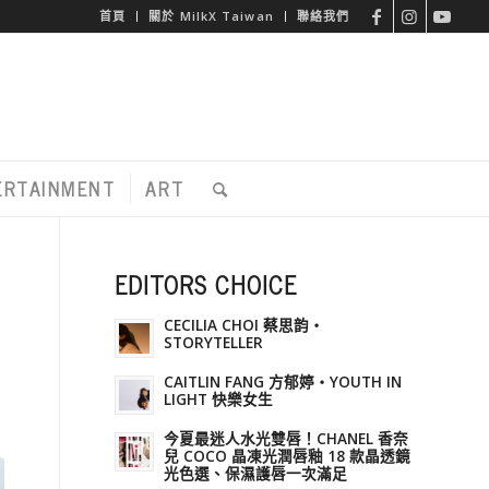
首頁
關於 MilkX Taiwan
聯絡我們
ERTAINMENT
ART
EDITORS CHOICE
CECILIA CHOI 蔡思韵・
STORYTELLER
CAITLIN FANG 方郁婷・YOUTH IN
LIGHT 快樂女生
今夏最迷人水光雙唇！CHANEL 香奈
兒 COCO 晶凍光潤唇釉 18 款晶透鏡
光色選、保濕護唇一次滿足