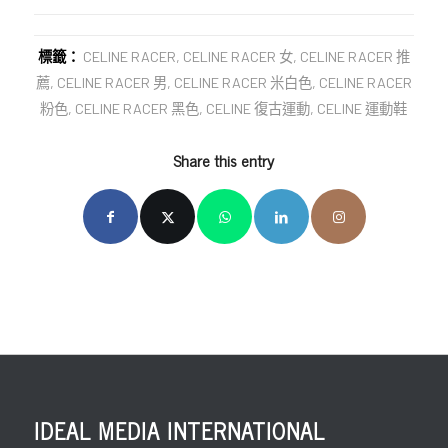
標籤：
CELINE RACER
,
CELINE RACER 女
,
CELINE RACER 推
薦
,
CELINE RACER 男
,
CELINE RACER 米白色
,
CELINE RACER
粉色
,
CELINE RACER 黑色
,
CELINE 復古運動
,
CELINE 運動鞋
Share this entry
IDEAL MEDIA INTERNATIONAL