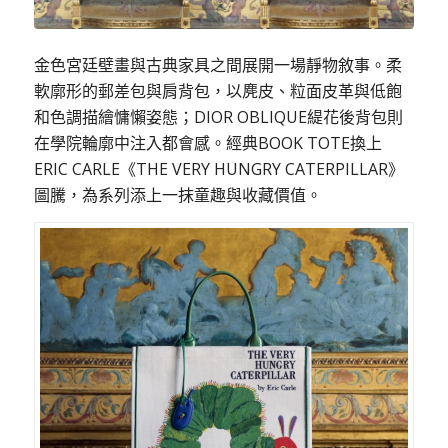
金色宮廷壁畫與古典家具之間展開一場靜物敘事。柔
軟廓形的郵差包與肩背包，以麂皮、粒面皮革與低飽
和色調描繪慵懶姿態；DIOR OBLIQUE緹花後背包則
在學院輪廓中注入都會感。經典BOOK TOTE換上
ERIC CARLE《THE VERY HUNGRY CATERPILLAR》
圖騰，為系列添上一抹童趣與收藏價值。