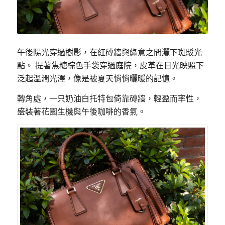
午後陽光穿過樹影，在紅磚牆與綠意之間灑下斑駁光
點。 提著焦糖棕色手袋穿過庭院，皮革在日光映照下
泛起溫潤光澤，像是被夏天悄悄曬暖的記憶。
轉角處，一只奶油白托特包倚靠磚牆，輕盈而率性，
盛裝著花園生機與午後咖啡的香氣。