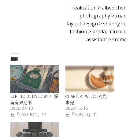
realization > albee chen
photography > xüan
layout design > shanny liu
fashion > prada, miu miu
assistant > sreme
相關
KEPT TO BE LIVED WITH 沒
CHAPTER TWELVE 拾光，
有有效期限
未完
2026-04-13
2024-12-16
在「FASHION」中
在「ISSUES」中