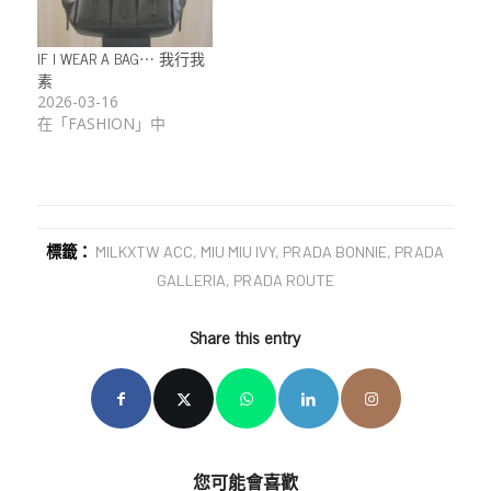
IF I WEAR A BAG⋯ 我行我
素
2026-03-16
在「FASHION」中
標籤：
MILKXTW ACC
,
MIU MIU IVY
,
PRADA BONNIE
,
PRADA
GALLERIA
,
PRADA ROUTE
Share this entry
您可能會喜歡