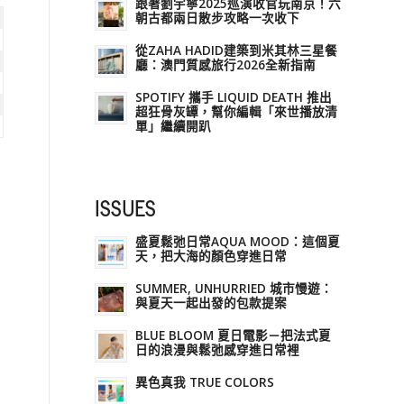
跟著劉宇寧2025巡演收官玩南京！六
朝古都兩日散步攻略一次收下
從ZAHA HADID建築到米其林三星餐
廳：澳門質感旅行2026全新指南
SPOTIFY 攜手 LIQUID DEATH 推出
超狂骨灰罈，幫你編輯「來世播放清
單」繼續開趴
ISSUES
盛夏鬆弛日常AQUA MOOD：這個夏
天，把大海的顏色穿進日常
SUMMER, UNHURRIED 城市慢遊：
與夏天一起出發的包款提案
BLUE BLOOM 夏日電影－把法式夏
日的浪漫與鬆弛感穿進日常裡
異色真我 TRUE COLORS