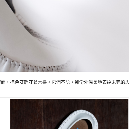
椅面，棕色安靜守著木邊。它們不語，卻份外溫柔地表達未完的