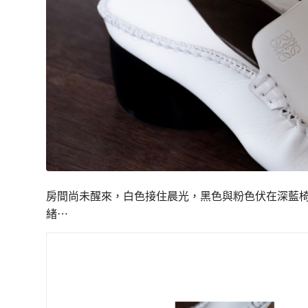
房間尚未醒來，白色接住晨光，黑色與粉色伏在深藍
緒⋯