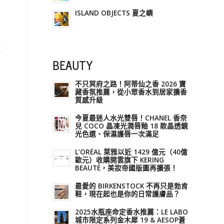
ISLAND OBJECTS 夏之嶼
BEAUTY
不只冥府之路！阿蒂仙之香 2026 寶
藏香氛推薦，從小眾香水到居家擴香
質感升級
今夏最迷人水光雙唇！CHANEL 香奈
兒 COCO 晶凍光潤唇釉 18 款晶透鏡
光色選、保濕護唇一次滿足
L’ORÉAL 萊雅以近 1429 億元（40億
歐元）收購開雲旗下 KERING
BEAUTÉ，美妝帝國版圖再擴張！
最愛的 BIRKENSTOCK 不再只是勃肯
鞋，現在起也是你的日常護膚品？
2025水瓶座命定香水推薦：LE LABO
城市限定系列金木犀 19 & AESOP蒼