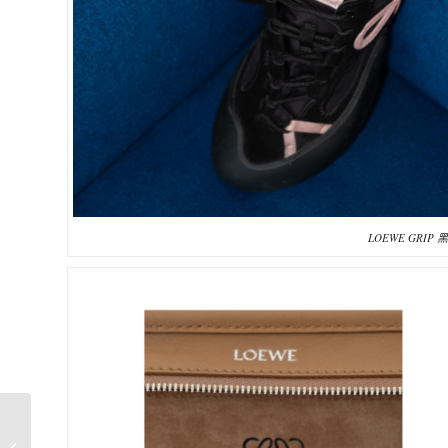
LOEWE GRI
世足賽熱潮燒到追劇
圈！虞書欣、陳靖可