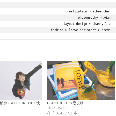
realization > albee chen

photography > xüan

layout design > shanny liu

fashion > loewe assistant > sreme
 方郁婷・YOUTH IN LIGHT 快
ISLAND OBJECTS 夏之嶼
2026-05-12
在「FASHION」中