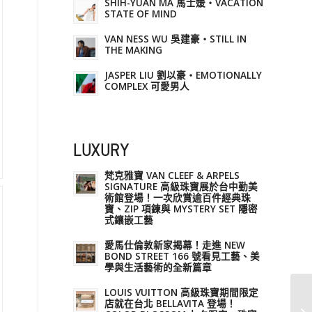
SHIH-YUAN MA 馬士媛・VACATION
STATE OF MIND
VAN NESS WU 吳建豪・STILL IN
THE MAKING
JASPER LIU 劉以豪・EMOTIONALLY
COMPLEX 可愛男人
LUXURY
梵克雅寶 VAN CLEEF & ARPELS
SIGNATURE 高級珠寶展於台中勤美
術館登場！一次欣賞逾百件經典珠
寶、ZIP 項鍊與 MYSTERY SET 隱密
式鑲嵌工藝
愛馬仕倫敦新家揭幕！走進 NEW
BOND STREET 166 號看見工藝、美
學與生活藝術的全新篇章
LOUIS VUITTON 高級珠寶期間限定
店就在台北 BELLAVITA 登場！