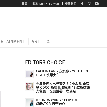
首頁
關於 MilkX Taiwan
聯絡我們
ERTAINMENT
ART
EDITORS CHOICE
CAITLIN FANG 方郁婷・YOUTH IN
LIGHT 快樂女生
今夏最迷人水光雙唇！CHANEL 香奈
兒 COCO 晶凍光潤唇釉 18 款晶透鏡
光色選、保濕護唇一次滿足
MELINDA WANG・PLAYFUL
CREATOR 自帶玩心