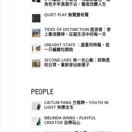
角色半年滴酒不沾、徹底改變人生
QUIET PLAY 無聲勝有聲
TIDES OF DISTINCTION 造浪者：穿
上衝浪精神，征服生活中的每一天
UNLIGHT STAYS ：盛夏的時髦，從
一只編織包開始
SECOND LIVES 再一次心動：把熟悉
的日常，重新穿出新樣子
PEOPLE
CAITLIN FANG 方郁婷・YOUTH IN
LIGHT 快樂女生
MELINDA WANG・PLAYFUL
CREATOR 自帶玩心