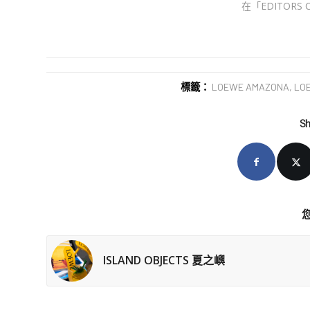
在「EDITORS 
標籤：
LOEWE AMAZONA
,
LO
Sh
ISLAND OBJECTS 夏之嶼