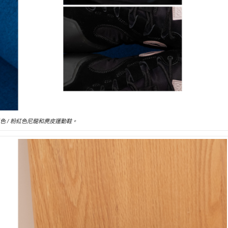
P 黑色 / 粉紅色尼龍和麂皮運動鞋。