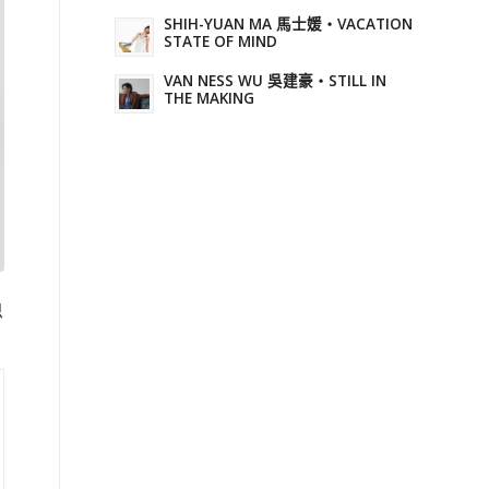
SHIH-YUAN MA 馬士媛・VACATION
STATE OF MIND
VAN NESS WU 吳建豪・STILL IN
THE MAKING
思