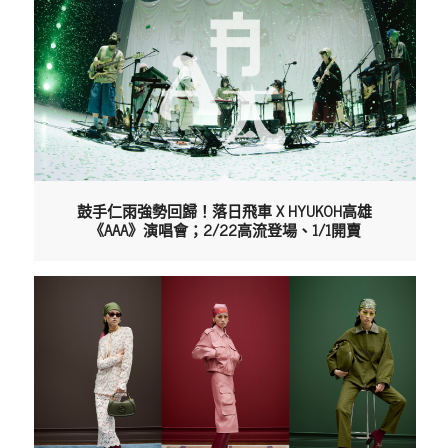
鼓手仁雨強勢回歸！落日飛車 X HYUKOH高雄
《AAA》演唱會；2/22高流登場、1/1開賣