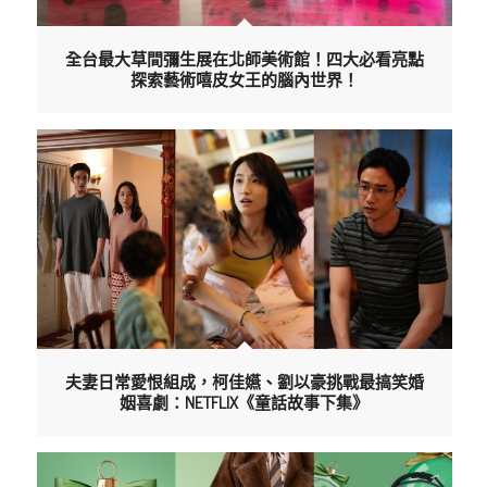
全台最大草間彌生展在北師美術館！四大必看亮點
探索藝術嘻皮女王的腦內世界！
夫妻日常愛恨組成，柯佳嬿、劉以豪挑戰最搞笑婚
姻喜劇：NETFLIX《童話故事下集》