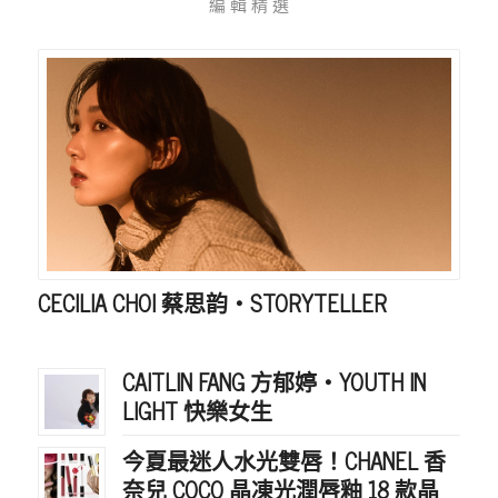
編 輯 精 選
CECILIA CHOI 蔡思韵・STORYTELLER
CAITLIN FANG 方郁婷・YOUTH IN
LIGHT 快樂女生
今夏最迷人水光雙唇！CHANEL 香
奈兒 COCO 晶凍光潤唇釉 18 款晶