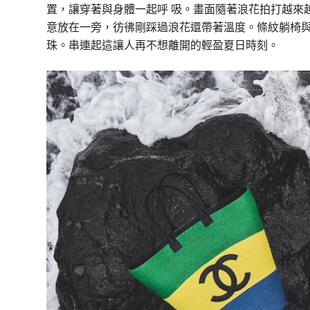
置，讓穿著與身體一起呼 吸。畫面隨著浪花拍打越來
意放在一旁，彷彿剛踩過浪花還帶著溫度。條紋躺椅
珠。串連起這讓人再不想離開的輕盈夏日時刻。