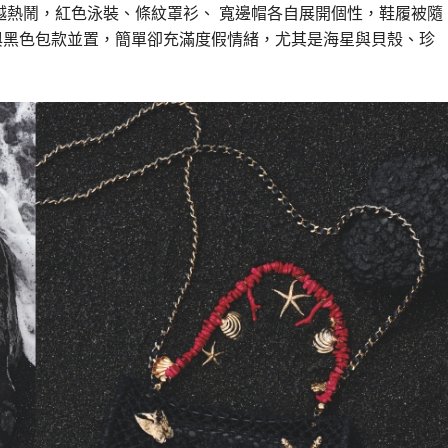
越熱鬧，紅色泳裝、條紋罩衫、 寬邊帽各自展開個性，鞋履被隨
與黑色包款並置，簡單卻充滿度假情緒，尤其是海星與貝殼、珍