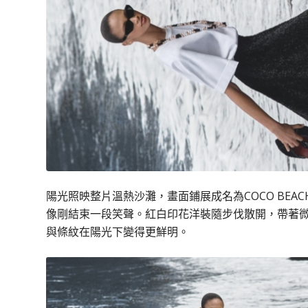
陽光照映整片溫熱沙灘，畫面鋪展成名為COCO BE
像剛結束一段笑聲。紅白印花洋裝隨步伐散開，帶著
與條紋在陽光下變得更鮮明。