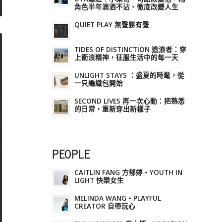
角色半年滴酒不沾、徹底改變人生
QUIET PLAY 無聲勝有聲
TIDES OF DISTINCTION 造浪者：穿
上衝浪精神，征服生活中的每一天
UNLIGHT STAYS ：盛夏的時髦，從
一只編織包開始
SECOND LIVES 再一次心動：把熟悉
的日常，重新穿出新樣子
PEOPLE
CAITLIN FANG 方郁婷・YOUTH IN
LIGHT 快樂女生
MELINDA WANG・PLAYFUL
CREATOR 自帶玩心