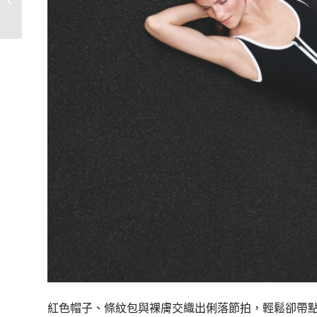
秩序
紅色帽子、條紋包與裸膚交織出俐落節拍，輕鬆卻帶