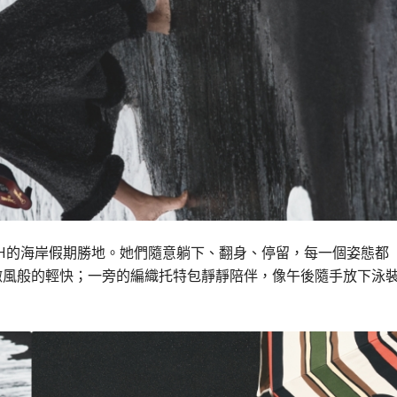
ACH的海岸假期勝地。她們隨意躺下、翻身、停留，每一個姿態都
微風般的輕快；一旁的編織托特包靜靜陪伴，像午後隨手放下泳