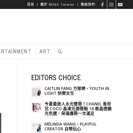
首頁
關於 MilkX Taiwan
聯絡我們
ERTAINMENT
ART
EDITORS CHOICE
CAITLIN FANG 方郁婷・YOUTH IN
LIGHT 快樂女生
今夏最迷人水光雙唇！CHANEL 香奈
兒 COCO 晶凍光潤唇釉 18 款晶透鏡
光色選、保濕護唇一次滿足
MELINDA WANG・PLAYFUL
CREATOR 自帶玩心