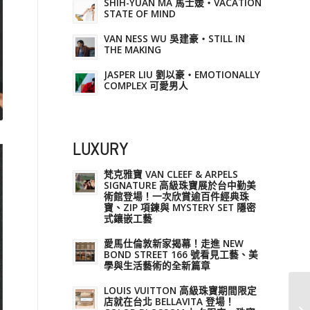
SHIH-YUAN MA 馬士媛・VACATION
STATE OF MIND
VAN NESS WU 吳建豪・STILL IN
THE MAKING
JASPER LIU 劉以豪・EMOTIONALLY
COMPLEX 可愛男人
LUXURY
梵克雅寶 VAN CLEEF & ARPELS
SIGNATURE 高級珠寶展於台中勤美
術館登場！一次欣賞逾百件經典珠
寶、ZIP 項鍊與 MYSTERY SET 隱密
式鑲嵌工藝
愛馬仕倫敦新家揭幕！走進 NEW
BOND STREET 166 號看見工藝、美
學與生活藝術的全新篇章
LOUIS VUITTON 高級珠寶期間限定
店就在台北 BELLAVITA 登場！