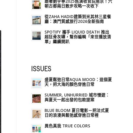
跟著劉宇寧2025巡演收官玩南京！六
朝古都兩日散步攻略一次收下
從ZAHA HADID建築到米其林三星餐
廳：澳門質感旅行2026全新指南
SPOTIFY 攜手 LIQUID DEATH 推出
超狂骨灰罈，幫你編輯「來世播放清
單」繼續開趴
ISSUES
盛夏鬆弛日常AQUA MOOD：這個夏
天，把大海的顏色穿進日常
SUMMER, UNHURRIED 城市慢遊：
與夏天一起出發的包款提案
BLUE BLOOM 夏日電影－把法式夏
日的浪漫與鬆弛感穿進日常裡
異色真我 TRUE COLORS