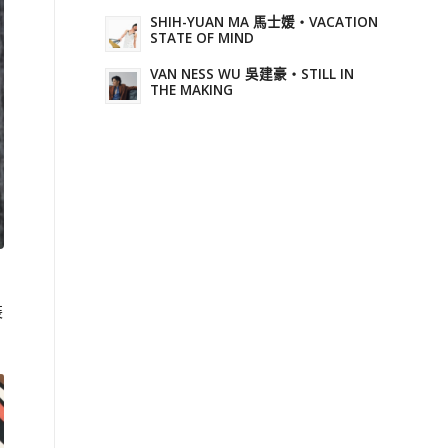
SHIH-YUAN MA 馬士媛・VACATION
STATE OF MIND
VAN NESS WU 吳建豪・STILL IN
THE MAKING
裝