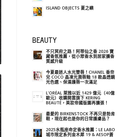
ISLAND OBJECTS 夏之嶼
BEAUTY
不只冥府之路！阿蒂仙之香 2026 寶
藏香氛推薦，從小眾香水到居家擴香
質感升級
今夏最迷人水光雙唇！CHANEL 香奈
兒 COCO 晶凍光潤唇釉 18 款晶透鏡
光色選、保濕護唇一次滿足
L’ORÉAL 萊雅以近 1429 億元（40億
歐元）收購開雲旗下 KERING
BEAUTÉ，美妝帝國版圖再擴張！
最愛的 BIRKENSTOCK 不再只是勃肯
鞋，現在起也是你的日常護膚品？
2025水瓶座命定香水推薦：LE LABO
城市限定系列金木犀 19 & AESOP蒼