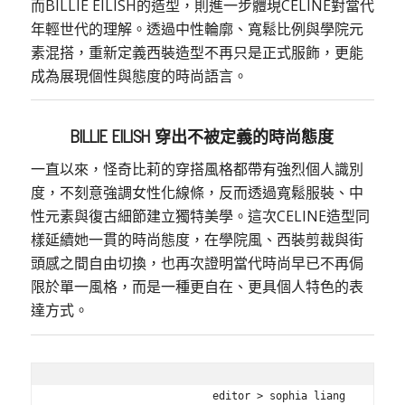
而BILLIE EILISH的造型，則進一步體現CELINE對當代
年輕世代的理解。透過中性輪廓、寬鬆比例與學院元
素混搭，重新定義西裝造型不再只是正式服飾，更能
成為展現個性與態度的時尚語言。
BILLIE EILISH
穿出不被定義的時尚態度
一直以來，怪奇比莉的穿搭風格都帶有強烈個人識別
度，不刻意強調女性化線條，反而透過寬鬆服裝、中
性元素與復古細節建立獨特美學。這次CELINE造型同
樣延續她一貫的時尚態度，在學院風、西裝剪裁與街
頭感之間自由切換，也再次證明當代時尚早已不再侷
限於單一風格，而是一種更自在、更具個人特色的表
達方式。
editor > sophia liang 
