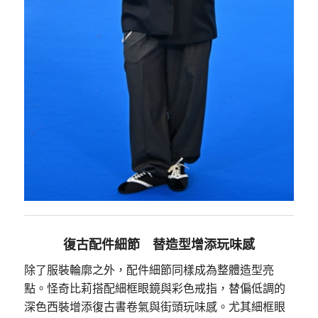
復古配件細節 替造型增添玩味感
除了服裝輪廓之外，配件細節同樣成為整體造型亮
點。怪奇比莉搭配細框眼鏡與彩色戒指，替偏低調的
深色西裝增添復古書卷氣與街頭玩味感。尤其細框眼