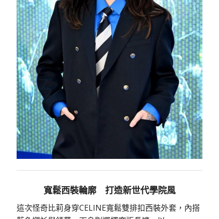
寬鬆西裝輪廓 打造新世代學院風
這次怪奇比莉身穿CELINE寬鬆雙排扣西裝外套，內搭