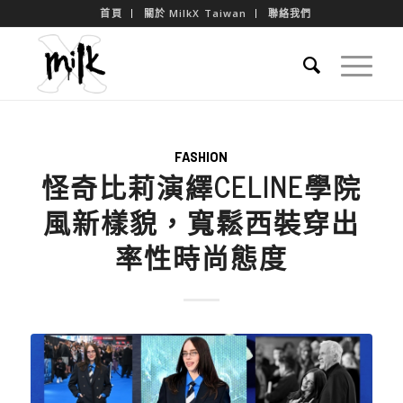
首頁
關於 MilkX Taiwan
聯絡我們
FASHION
怪奇比莉演繹CELINE學院
風新樣貌，寬鬆西裝穿出
率性時尚態度