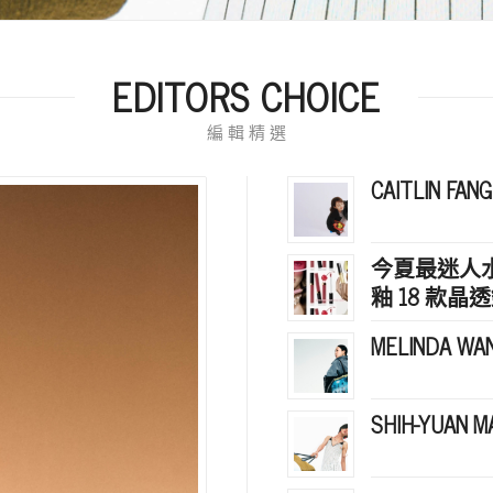
EDITORS CHOICE
編 輯 精 選
CAITLIN F
今夏最迷人水光
釉 18 款
MELINDA W
SHIH-YUAN 