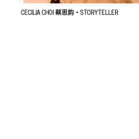
CECILIA CHOI 蔡思韵・STORYTELLER