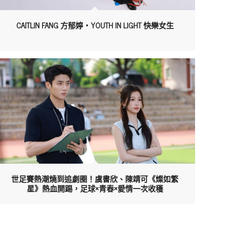
CAITLIN FANG 方郁婷・YOUTH IN LIGHT 快樂女生
世足賽熱潮燒到追劇圈！虞書欣、陳靖可《燦如繁
星》熱血開踢，足球×青春×愛情一次收穫