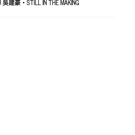
U 吳建豪・STILL IN THE MAKING