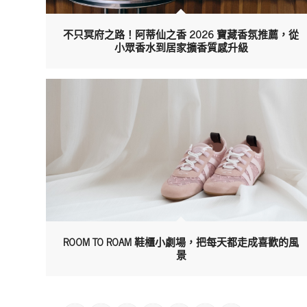
不只冥府之路！阿蒂仙之香 2026 寶藏香氛推薦，從
小眾香水到居家擴香質感升級
ROOM TO ROAM 鞋櫃小劇場，把每天都走成喜歡的風
景