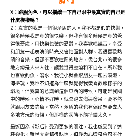
觸
。
』
X：跳脫角色，可以描繪一下自己眼中最真實的自己是
什麼模樣嗎？
Z：真實的我是一個很矛盾的人。我不都是假的快樂，
很多時候我是真的很快樂，但我有很多時候是真的覺
得很憂慮，用快樂包裝的憂鬱。我喜歡唱饒舌，享受
和朋友一起表演的時光又害怕面對人群。我很喜歡熱
鬧的音樂，但卻不喜歡喧鬧的地方，像台北市的很多
地方總是人來人往，讓我覺得壓迫和不自在。所以我
也喜歡釣魚、潛水。我從小就會跟朋友一起去溪邊、
海邊玩，我也不知道為什麼就覺得我蠻喜歡那樣子的
環境。但我真的意識到這個東西的時候，可能是我國
中的時候，心情不好時，就會跑去海邊發呆，要不然
就跟朋友去釣魚。當然，矛盾的我也有偶爾想要去人
多地方玩的時候，但那樣的狀態不能持續太久。
最近因為《影后》受到更多的關注，我也感受到了這
種變化。雖然大家都很熱情，但我內心還是會忍不住