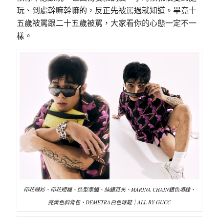
玩、到處幹嘛幹嘛的，反正先被罵過就知道。畢竟十
五歲被罵跟二十五歲被罵，大家看你的心態一定不一
樣。
印花襯衫、印花短褲、造型墨鏡、純銀耳夾、MARINA CHAIN銀色項鍊、
亮黃色斜背包、DEMETRA白色球鞋｜ALL BY GUCC