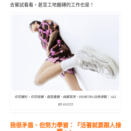
去嘗試看看，甚至工地搬磚的工作也是！
印花襯衫、印花短褲、造型墨鏡、純銀耳夾、DEMETRA白色球鞋｜ ALL
BY GUCCI
我很矛盾、但努
力學習：
『
活著就要跟人接