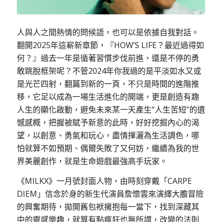
人與人之間熱情的問候語，也可以是依據自我對話。
翻開2025年這嶄新章節，『HOW’S LIFE？最近過得如
何？』過去一年是循著習慣步伐前進，還是不停的勇
敢跳脫框架呢？不管2024年你我過的是平淡如水又或
是光芒四射，翻篇到新的一頁，不只是時間的進階推
移，它足以成為一場生活進化的開端，更是創造有趣
人生的顯化啟動，避免未來某一天產生“人生苦短”的遺
憾感概，把握被賦予新意的此時，好好挖掘內心的渴
望，以創意、勇氣和玩心，盡情揮灑為生活調色，哪
怕就算不如預期、偶爾失敗了又何妨，繼續為我的世
界美麗創作，就是生命遊戲最強高手玩家。
《MILKX》一月號封面人物，由時刻穿戴「CARPE
DIEM」信念於身的新生代演員詹懷雲來演繹大膽冒險
的興奮期待，拋開舊包袱擁抱每一當下，找到深藏其
中的靈感樂趣，就算有點瘋狂也無所謂，改變的法則