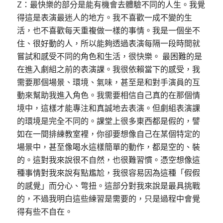
Z：最快樂的部分是能有機會去體驗不同的人生。我覺
得這是表演最迷人的地方。我不喜歡一成不變的生
活，也不喜歡每天重複做一樣的事情。我是一個坐不
住、很好動的人，所以能夠透過表演每隔一段時間就
嘗試和感受不同的角色和生活，很快樂。 最困難的是
在進入劇組之前的表演課。我很依賴當下的感受，我
需要那個場景、環境、氣味，甚至是和對手演員的互
動來幫助我進入角色。我需要相信自己真的在那個情
境中，這樣才能專注和真誠地去表演。但劇組表演課
的環境是完全不同的。課堂上很多東西都是假的，譬
如在一間排練教室裡，你卻要想像自己在某個特定的
場景中，甚至像喝水這樣簡單的動作，都是空的、裝
的。這對我來說很不自然，也很難習慣。憑空想像這
種事情對我來說有點尷尬，我很容易因為這種「假假
的感覺」而分心、彆扭。這部分對我來說是最具挑戰
的，不過我明白這些練習是需要的，只是過程中會覺
得有些不自在。