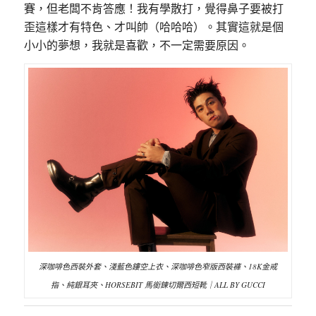
賽，但老闆不肯答應！我有學散打，覺得鼻子要被打
歪這樣才有特色、才叫帥（哈哈哈）。其實這就是個
小小的夢想，我就是喜歡，不一定需要原因。
深咖啡色西裝外套、淺藍色鏤空上衣、深咖啡色窄版西裝褲、18K金戒
指、純銀耳夾、HORSEBIT 馬銜鍊切爾西短靴｜ALL BY GUCCI