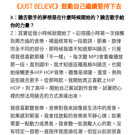
《JUST BELIEVE》鼓勵自己繼續堅持下去
X：饒舌歌手的夢想是在什麼時候開始的？饒舌歌手給
你的力量？
Z：其實從我小時候就開始了。記得國小時第一次接觸
到周杰倫的音樂，裡面經常有一段歌詞、節奏、旋律
完全不同的部分，那時候我還不知道那叫饒舌，只覺
得我很喜歡那種「不一樣」。每次聽 MP3會重複播放
那一段。直到國中，我才知道這種風格叫饒舌，也開
始接觸更多HIP HOP音樂，聽像是頑童、蛋堡、熱狗
這些饒舌歌手。從那時起，我開始真正喜歡上HIP
HOP。到了高中，開始自己嘗試創作音樂，試著把心
裡的想法用饒舌的方式表達出來。
我很喜歡聽音樂，音樂對我來說像是生活中的背景。
如果感到緊張，我會找放鬆的音樂來平靜心情；如果
需要一點動力或勇氣，我會聽一些激勵人心的歌。沒
有特定一首歌一直陪伴我度過低潮，但從以前就很喜