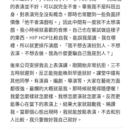
的表演並不好，可以說完全不會。畢竟我不是科班出
身，對表演完全沒有概念。那時也常聽到一些負面評
價像「他不會演戲啦。」因此中間有一度就不太想演
戲，我小時候就喜歡的音樂，自己也在嘗試做這樣子
的東西，HIP HOP比較自我、能說我是誰、我在哪
裡，所以就更排斥演戲，「我不想去演扮別人、不想
去演、不想去做，我為什麼要騙自己我是別人？」
後來公司安排我去上表演課，剛開始非常抗拒，三不
五時就遲到，反正能拖能晚到早退就好。課堂中還有
其他同學，有演員、編劇、導演等，大家在藝術方面
都很強，最爛的大概就是我。那時候就覺得隨便喔！
我愛怎麼樣就怎麼樣、我想怎麼演就怎麼演。反而更
能專心在當下的表演上，結果大家就鼓勵我、稱讚
我。當那個心態出現時，我就能放鬆表演，不去和別
人比較，我只要做好我自己就好。