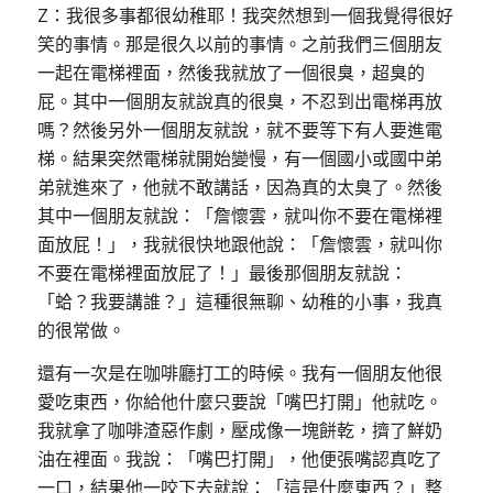
Z：我很多事都很幼稚耶！我突然想到一個我覺得很好
笑的事情。那是很久以前的事情。之前我們三個朋友
一起在電梯裡面，然後我就放了一個很臭，超臭的
屁。其中一個朋友就說真的很臭，不忍到出電梯再放
嗎？然後另外一個朋友就說，就不要等下有人要進電
梯。結果突然電梯就開始變慢，有一個國小或國中弟
弟就進來了，他就不敢講話，因為真的太臭了。然後
其中一個朋友就說：「詹懷雲，就叫你不要在電梯裡
面放屁！」，我就很快地跟他說：「詹懷雲，就叫你
不要在電梯裡面放屁了！」最後那個朋友就說：
「蛤？我要講誰？」這種很無聊、幼稚的小事，我真
的很常做。
還有一次是在咖啡廳打工的時候。我有一個朋友他很
愛吃東西，你給他什麼只要說「嘴巴打開」他就吃。
我就拿了咖啡渣惡作劇，壓成像一塊餅乾，擠了鮮奶
油在裡面。我說：「嘴巴打開」，他便張嘴認真吃了
一口，結果他一咬下去就說：「這是什麼東西？」整