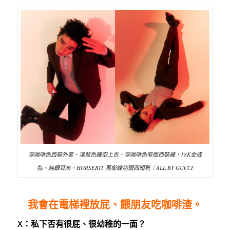
深咖啡色西裝外套、淺藍色鏤空上衣、深咖啡色窄版西裝褲、18K金戒
指、純銀耳夾、HORSEBIT 馬銜鍊切爾西短靴｜ALL BY GUCCI
我會在電梯裡放屁、餵朋友吃咖啡渣。
X：私下否有很屁、很幼稚的一面
？