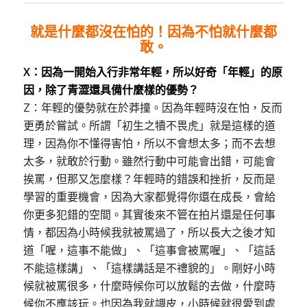
就是什麼都沒在怕的！因為不怕就什麼都
敢。
X：因為一開始入行非常年輕，所以好奇「年輕」的原
因，除了青澀還具備什麼樣的優勢？
Z：年輕的優勢就在於莽撞。因為年輕時沒在怕，反而
更勇於嘗試。所謂「初生之犢不畏虎」就是這樣的道
理，因為你不懂得害怕，所以不會想太多；而不去想
太多，就敢於行動。雖然行動中可能會出錯，可能會
挨罵，但那又怎麼樣？年輕時的錯誤和挫折，反而是
學習的重要機會，因為大家都覺得你還在成長，會給
你更多犯錯的空間。其實後來不管在拍片還是任何事
情，都因為小時候我就被罵過了，所以長大之後才知
道「喔，這事不能做」、「這事會被罵喔」、「這話
不能這樣講」、「這樣講話是不禮貌的」。剛好小時
候就被罵很多，什麼時候你可以放鬆的去做，什麼時
候你不應該玩。也因為我就調皮，小時候就很愛到處