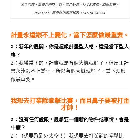
黑色西裝、墨綠色鏤空上衣、黑色短褲、18K金戒指、純銀耳夾、
HORSEBIT 馬銜鍊切爾西短靴｜ALL BY GUCCI
計畫永遠跟不上變化，當下怎麼做最重要。
X：新年的展開，你是超級計畫型人格，還是當下型人
格
？
Z：我蠻當下的，計畫就是有個大概就好了，但反正計
畫永遠跟不上變化，所以有個大概就好了，當下怎麼
做最重要。
我想去打業餘拳擊比賽，而且鼻子要被打歪
才帥！
X：沒有任何設限，最想要一個新的物件或事情，會是
什麼
？
Z：（想要飛到外太空！）我想要去打業餘的拳擊比