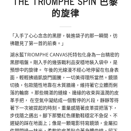
THE TRIOMPHE SPIN 巴黎
的旋律
「入手了心心念念的黑膠，裝進袋子的那一瞬間，彷
彿聽見了第一首的前奏。」
湖水藍TRIOMPHE CANVAS托特包化身為一台精密的
黑膠唱盤。剛入手的幾張戰利品安穩地裝入袋中，是
預想中的旋律。 午後的光線漫不經心地停留在包身表
面，輕輕拂過凱旋門圖騰，一切美得理所當然。鏡頭
切換，包款隨性地靠在木質牆邊，維持著它立體而俐
落的輪廓 。那些精湛的縫線、邊緣的收束與溫潤的皮
革手把， 在空氣中凝結成一個暫停的片段，靜靜等待
著下一次被提起的時刻。重量感隨著皮革提把落下，
步伐隨之邁出。腳下那雙紅色運動鞋穩定不急促、不
遲疑的踩在地面上；像是一顆電影特寫鏡頭，金屬扣
件間閃過一抹光，柔軟的皮革貼合著身體曲線，留下