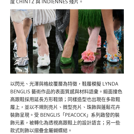
度 CHINTZ 與 INDIENNES 殘片。
以閃光、光澤與格紋覆層為特徵，鞋履模擬 LYNDA
BENGLIS 藝術作品的表面質感與材料語彙。緞面撞色
高跟鞋採用延長方形鞋頭；同樣造型也出現在多款鞋
履上，並以不規則亮片、微型亮片、珠飾與蓬鬆花卉
裝飾呈現。受 BENGLIS「PEACOCK」系列啟發的裝
飾元素，被轉化為透視高跟鞋上的設計語言；另一些
款式則飾以摺疊金屬蝴蝶結。