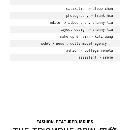
realization > albee chen

photography > frank hsu

editor > albee chen, shanny liu

layout design > shanny liu

make up & hair > kuli wang

model > ness ( dolls model agency ) 

fashion > bottega veneta

assistant > sreme
FASHION
,
FEATURED
,
ISSUES