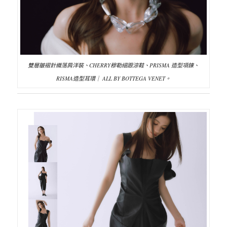
雙層皺褶針織落肩洋裝、CHERRY穆勒細跟涼鞋、PRISMA 造型項鍊、
RISMA造型耳環｜ ALL BY BOTTEGA VENET。