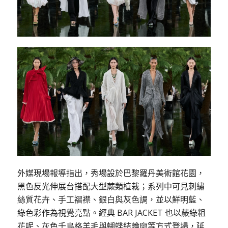
外媒現場報導指出，秀場設於巴黎羅丹美術館花園，
黑色反光伸展台搭配大型蕨類植栽；系列中可見刺繡
絲質花卉、手工褶襟、銀白與灰色調，並以鮮明藍、
綠色彩作為視覺亮點。經典 BAR JACKET 也以蕨綠粗
花呢、灰色千鳥格羊毛與蝴蝶結輪廓等方式登場，延