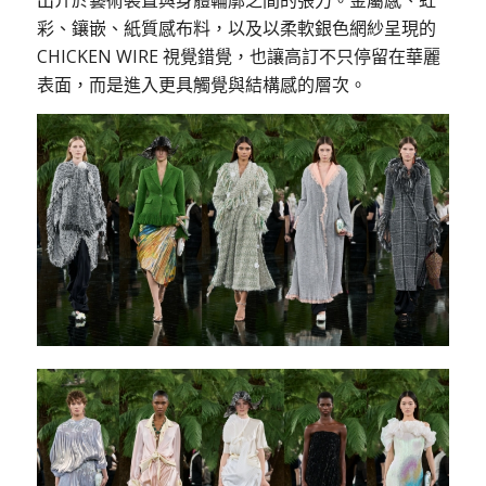
出介於藝術裝置與身體輪廓之間的張力。金屬感、虹
彩、鑲嵌、紙質感布料，以及以柔軟銀色網紗呈現的
CHICKEN WIRE 視覺錯覺，也讓高訂不只停留在華麗
表面，而是進入更具觸覺與結構感的層次。