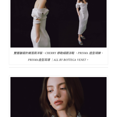
雙層皺褶針織落肩洋裝、CHERRY 穆勒細跟涼鞋 、PRISMA 造型項鍊、
PRISMA造型耳環 ｜ALL BY BOTTEGA VENET。