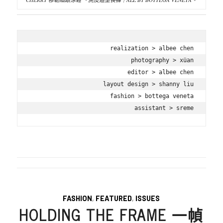
realization > albee chen

photography > xüan

editor > albee chen

layout design > shanny liu

fashion > bottega veneta

assistant > sreme
FASHION
,
FEATURED
,
ISSUES
HOLDING THE FRAME 一幀