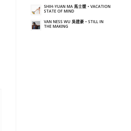
SHIH-YUAN MA 馬士媛・VACATION
STATE OF MIND
VAN NESS WU 吳建豪・STILL IN
THE MAKING