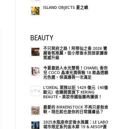
ISLAND OBJECTS 夏之嶼
BEAUTY
不只冥府之路！阿蒂仙之香 2026 寶
藏香氛推薦，從小眾香水到居家擴香
質感升級
今夏最迷人水光雙唇！CHANEL 香奈
兒 COCO 晶凍光潤唇釉 18 款晶透鏡
光色選、保濕護唇一次滿足
L’ORÉAL 萊雅以近 1429 億元（40億
歐元）收購開雲旗下 KERING
BEAUTÉ，美妝帝國版圖再擴張！
最愛的 BIRKENSTOCK 不再只是勃肯
鞋，現在起也是你的日常護膚品？
2025水瓶座命定香水推薦：LE LABO
城市限定系列金木犀 19 & AESOP蒼