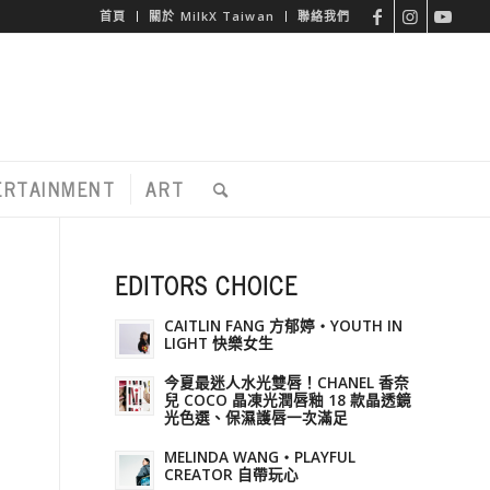
首頁
關於 MilkX Taiwan
聯絡我們
ERTAINMENT
ART
EDITORS CHOICE
生
CAITLIN FANG 方郁婷・YOUTH IN
LIGHT 快樂女生
今夏最迷人水光雙唇！CHANEL 香奈
兒 COCO 晶凍光潤唇釉 18 款晶透鏡
光色選、保濕護唇一次滿足
MELINDA WANG・PLAYFUL
CREATOR 自帶玩心