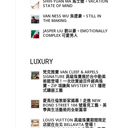
SHIH-YUAN MA 馬士媛・VACATION
STATE OF MIND
VAN NESS WU 吳建豪・STILL IN
THE MAKING
JASPER LIU 劉以豪・EMOTIONALLY
COMPLEX 可愛男人
LUXURY
梵克雅寶 VAN CLEEF & ARPELS
SIGNATURE 高級珠寶展於台中勤美
術館登場！一次欣賞逾百件經典珠
寶、ZIP 項鍊與 MYSTERY SET 隱密
式鑲嵌工藝
愛馬仕倫敦新家揭幕！走進 NEW
BOND STREET 166 號看見工藝、美
學與生活藝術的全新篇章
LOUIS VUITTON 高級珠寶期間限定
店就在台北 BELLAVITA 登場！