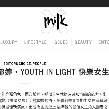
LUXURY
LIFESTYLE
ISSUES
BEAUTY
ENT
EDITORS CHOICE
,
PEOPLE
 方郁婷・YOUTH IN LIGHT 快樂女
才能詮釋角色；而方郁婷，卻似天生就擁有感知情緒的能力。出
以電影《美國女孩》走進觀眾視野，細膩刻畫青春期少女在家庭與
馬獎最佳新演員，更成為金馬史上 最年輕的最佳女主角入圍者之