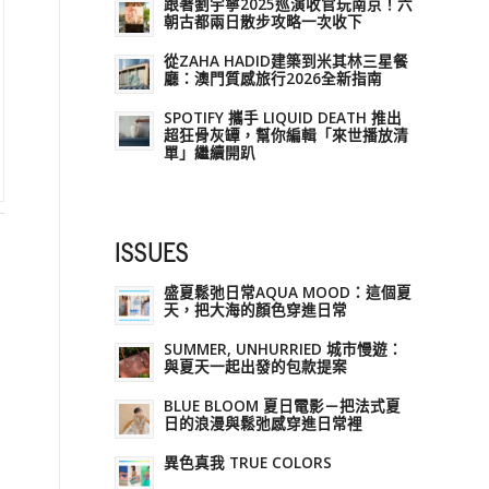
跟著劉宇寧2025巡演收官玩南京！六
朝古都兩日散步攻略一次收下
從ZAHA HADID建築到米其林三星餐
廳：澳門質感旅行2026全新指南
SPOTIFY 攜手 LIQUID DEATH 推出
超狂骨灰罈，幫你編輯「來世播放清
單」繼續開趴
ISSUES
盛夏鬆弛日常AQUA MOOD：這個夏
天，把大海的顏色穿進日常
SUMMER, UNHURRIED 城市慢遊：
與夏天一起出發的包款提案
BLUE BLOOM 夏日電影－把法式夏
日的浪漫與鬆弛感穿進日常裡
異色真我 TRUE COLORS