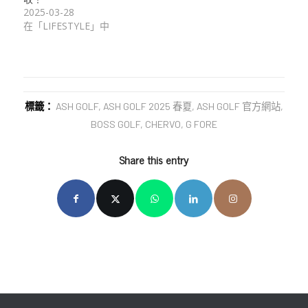
2025-03-28
在「LIFESTYLE」中
標籤：
ASH GOLF
,
ASH GOLF 2025 春夏
,
ASH GOLF 官方網站
,
BOSS GOLF
,
CHERVO
,
G FORE
Share this entry