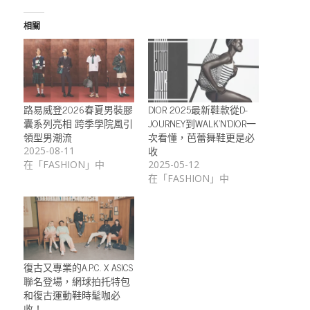
相關
路易威登2026春夏男裝膠
DIOR 2025最新鞋款從D-
囊系列亮相 跨季學院風引
JOURNEY到WALK’N’DIOR一
領型男潮流
次看懂，芭蕾舞鞋更是必
收
2025-08-11
在「FASHION」中
2025-05-12
在「FASHION」中
復古又專業的A.P.C. X ASICS
聯名登場，網球拍托特包
和復古運動鞋時髦咖必
收！