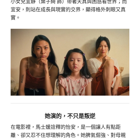
小女兒宜靜（葉子綺 飾）帶著天真與困惑看世界；而
宜安，則站在成長與現實的交界，顯得格外刺眼又真
實。
她演的，不只是叛逆
在電影裡，馬士媛詮釋的怡安，是一個讓人有點距
離、卻又忍不住想理解的角色。她脾氣倔強、對母親