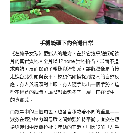
手機鏡頭下的台灣日常
《左撇子女孩》更迷人的地方，在於它幾乎貼近紀錄
片的真實質地。全片以 IPhone 實地拍攝，畫面不追
求修飾，反而保留了粗糙與流動感，讓觀眾像是直接
走進台北街頭與夜市。鏡頭偶爾捕捉到路人的自然反
應：有人與鏡頭對上眼，有人隨手比出一個手勢。這
些不經意的瞬間，讓整部電影多了一層「正在發生」
的真實感。
而故事中的三個角色，也各自承載著不同的重量——
淑芬在經濟壓力與母職之間勉強維持平衡；宜安在叛
逆與迷惘中反覆拉扯；年幼的宜靜，則因誤解「左手