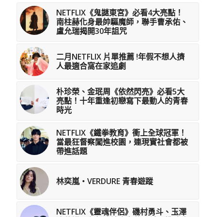
NETFLIX《鬼謎東宮》必看4大亮點！
南柱赫化身最帥驅魔師，聯手曹承佑、
盧允瑞揭開30年詛咒
二月NETFLIX 片單推薦 !年假不想人擠
人最適合窩在家追劇
朴珍榮、金珉周《依然閃亮》必看5大
亮點！十年重逢初戀寫下最動人的青春
時光
NETFLIX《鐵拳教育》衝上全球冠軍！
當最狂督察闖進校園，連現實社會都被
帶進話題
林奕嵐・VERDURE 青春遊蹤
NETFLIX《靈魂伴侶》磯村勇斗、玉澤