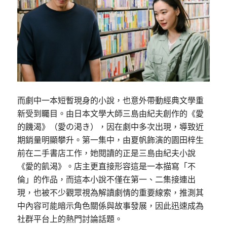
而劇中一本短暫現身的小說，也意外帶動經典文學重
新受到矚目。由日本文學大師三島由紀夫創作的《愛
的饑渴》（愛の渇き），因在劇中多次出現，導致近
期銷量明顯攀升。第一集中，由夏帆飾演的園田梓生
前在二手書店工作，她閱讀的正是三島由紀夫小說
《愛的飢渴》。店主更直接形容這是一本描寫「不
倫」的作品，而這本小說不僅在第一、二集接連出
現，也被不少觀眾視為解讀劇情的重要線索，推測其
中內容可能暗示角色關係與故事發展，因此迅速成為
社群平台上的熱門討論話題。