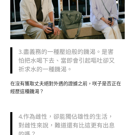
3.盡義務的一種壓迫般的饑渴。是害
怕把水喝下去、當即會引起嘔吐卻又
祈求水的一種饑渴。
在沒有獲取丈夫絕對外遇的證據之前，咲子是否正在
經歷這種饑渴？
4.作為雌性，卻能獨佔雄性的生活，
對雌性來說，難道還有比這更有出息
的嗎？