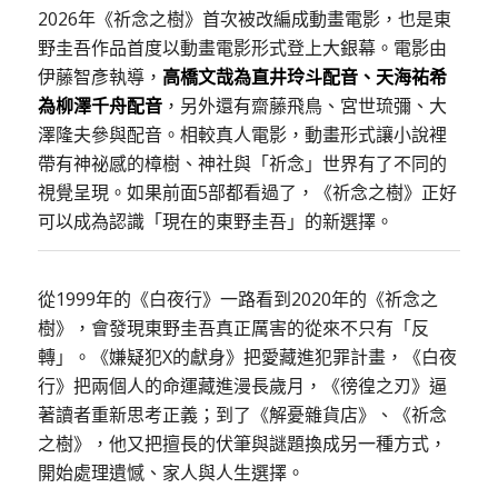
2026年《祈念之樹》首次被改編成動畫電影，也是東
野圭吾作品首度以動畫電影形式登上大銀幕。電影由
伊藤智彥執導，
高橋文哉為直井玲斗配音、天海祐希
為柳澤千舟配音
，另外還有齋藤飛鳥、宮世琉彌、大
澤隆夫參與配音。相較真人電影，動畫形式讓小說裡
帶有神祕感的樟樹、神社與「祈念」世界有了不同的
視覺呈現。如果前面5部都看過了，《祈念之樹》正好
可以成為認識「現在的東野圭吾」的新選擇。
從1999年的《白夜行》一路看到2020年的《祈念之
樹》，會發現東野圭吾真正厲害的從來不只有「反
轉」。《嫌疑犯X的獻身》把愛藏進犯罪計畫，《白夜
行》把兩個人的命運藏進漫長歲月，《徬徨之刃》逼
著讀者重新思考正義；到了《解憂雜貨店》、《祈念
之樹》，他又把擅長的伏筆與謎題換成另一種方式，
開始處理遺憾、家人與人生選擇。