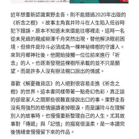
近年想重新認識東野圭吾，則不能錯過2020年出版的
《祈念之樹》。故事主角直井玲斗在人生陷入低谷時
犯下錯誤，原本不知道未來還能往哪裡走，這時一名
從未見過的親戚柳澤千舟突然出現，替他解決眼前困
境，但條件是玲斗必須成為一棵神祕樟樹的守護人。
來到月鄉神社後，他開始接觸一位位前來進行「祈
念」的人，也逐漸發現這棵樹所承載的並不只是願
望，而是許多人沒有辦法親口說出的情感。
喜歡《解憂雜貨店》的人絕對很容易走進《祈念之
樹》的世界。這本書同樣帶著一點奇幻色彩，真正談
的卻是家人之間那些很難直接說出口的事。東野圭吾
沒有用強烈的悲情逼讀者掉眼淚，而是讓玲斗在理解
別人的故事時，也慢慢重新整理自己的人生。尤其故
事對「傳遞」與「記憶」的描寫很溫柔，是一本讀完
後情緒會慢慢留下來的作品。