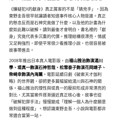
《嫌疑犯X的獻身》真正厲害的不是「猜兇手」，因為
東野圭吾很早就讓讀者知道事件核心人物是誰。真正
的懸念反而是石神究竟做了什麼，以及他的計畫為什
麼如此難以破解。讀到最後才會明白，書名裡的「獻
身」究竟代表多沉重的代價。推理結構很漂亮，情感
又足夠強烈，即使平常很少看推理小說，也很容易被
故事帶進去。
2008年推出日本真人電影版，由
福山雅治飾演湯川
學、堤真一飾演石神哲哉、松雪泰子飾演花岡靖子、
柴崎幸飾演內海薰
。電影延續日劇《破案天才伽利
略》的世界觀，卻把更多篇幅留給湯川與石神的關
係。福山雅治的理性與堤真一的壓抑形成非常漂亮的
對比，尤其當案件逐漸逼近真正核心後，故事也從
「破解犯罪手法」慢慢變成「理解一個人為什麼願意
做到這種程度」。想認識東野圭吾，小說與電影都非
常適合當第一站。