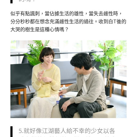
似乎有點諷刺，當佔據生活的雄性，當失去雌性時，
分分秒秒都在想念充滿雌性生活的過往。收到白T後的
大哭的樹生是這種心情嗎？
5.就好像江湖藝人給不幸的少女以各