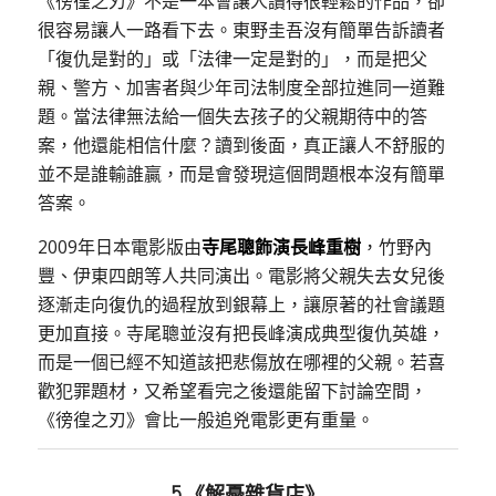
《徬徨之刃》不是一本會讓人讀得很輕鬆的作品，卻
很容易讓人一路看下去。東野圭吾沒有簡單告訴讀者
「復仇是對的」或「法律一定是對的」，而是把父
親、警方、加害者與少年司法制度全部拉進同一道難
題。當法律無法給一個失去孩子的父親期待中的答
案，他還能相信什麼？讀到後面，真正讓人不舒服的
並不是誰輸誰贏，而是會發現這個問題根本沒有簡單
答案。
2009年日本電影版由
寺尾聰飾演長峰重樹
，竹野內
豐、伊東四朗等人共同演出。電影將父親失去女兒後
逐漸走向復仇的過程放到銀幕上，讓原著的社會議題
更加直接。寺尾聰並沒有把長峰演成典型復仇英雄，
而是一個已經不知道該把悲傷放在哪裡的父親。若喜
歡犯罪題材，又希望看完之後還能留下討論空間，
《徬徨之刃》會比一般追兇電影更有重量。
5.《解憂雜貨店》