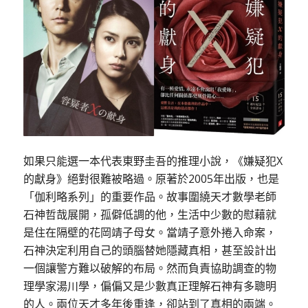
如果只能選一本代表東野圭吾的推理小說，《嫌疑犯X
的獻身》絕對很難被略過。原著於2005年出版，也是
「伽利略系列」的重要作品。故事圍繞天才數學老師
石神哲哉展開，孤僻低調的他，生活中少數的慰藉就
是住在隔壁的花岡靖子母女。當靖子意外捲入命案，
石神決定利用自己的頭腦替她隱藏真相，甚至設計出
一個讓警方難以破解的布局。然而負責協助調查的物
理學家湯川學，偏偏又是少數真正理解石神有多聰明
的人。兩位天才多年後重逢，卻站到了真相的兩端。