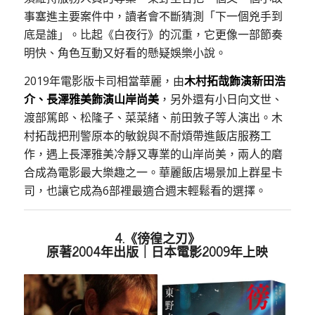
事塞進主要案件中，讀者會不斷猜測「下一個兇手到
底是誰」。比起《白夜行》的沉重，它更像一部節奏
明快、角色互動又好看的懸疑娛樂小說。
2019年電影版卡司相當華麗，由
木村拓哉飾演新田浩
介、長澤雅美飾演山岸尚美
，另外還有小日向文世、
渡部篤郎、松隆子、菜菜緒、前田敦子等人演出。木
村拓哉把刑警原本的敏銳與不耐煩帶進飯店服務工
作，遇上長澤雅美冷靜又專業的山岸尚美，兩人的磨
合成為電影最大樂趣之一。華麗飯店場景加上群星卡
司，也讓它成為6部裡最適合週末輕鬆看的選擇。
4.《徬徨之刃》
原著2004年出版｜日本電影2009年上映