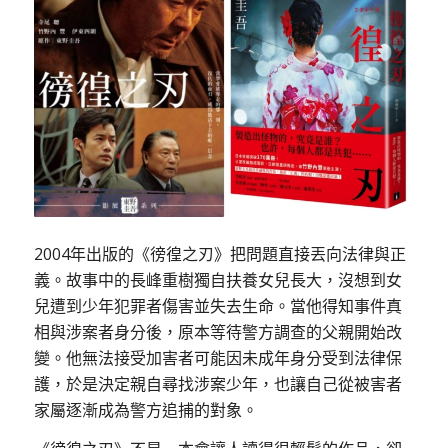
2004年出版的《徬徨之刃》把問題直接丟向法律與正
義。故事中的長峰重樹獨自扶養女兒長大，沒想到女
兒遭到少年犯罪者傷害並失去生命。當他得知事件真
相與涉案者身分後，原本等待警方調查的父親開始改
變。他無法接受加害者可能因未成年身分受到法律保
護，於是決定親自尋找涉案少年，也讓自己從被害者
家屬逐漸成為警方追捕的對象。