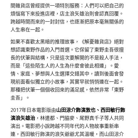
間雜貨店曾經提供一項特別服務：人們可以把自己的
煩惱寫下來投進店裡，店主浪矢雄治則會認真回覆。
跨越時間而來的一封封信，也逐漸把原本毫無關係的
人生串在一起。
如果不喜歡太黑暗的推理故事，《解憂雜貨店》絕對
想認識東野作品的入門首選。它保留了東野圭吾很擅
長的伏筆與結構，只是這次要解開的不是殺人手法，
而是「這些陌生人的人生為什麼會彼此相連」。愛
情、家庭、夢想與人生選擇交錯其中，讀到後面會發
現前面看似獨立的小故事，其實早就悄悄連在一起。
那種把伏筆一個個收回來的滿足感，依然非常「東野
圭吾」。
2017年日本電影版由
山田涼介飾演敦也、西田敏行飾
演浪矢雄治
，林遣都、門脇麥、尾野真千子等人共同
演出。電影把小說跨越不同年代的人物故事重新串
連，西田敏行飾演的浪矢爺爺尤其溫暖，而山田涼介