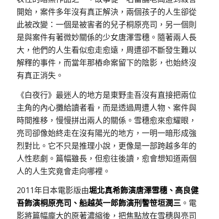
開始，案件多年沒有真正解決，兩個孩子的人生卻從
此被改變：一個是被害者的兒子桐原亮司，另一個則
是與案件有著微妙關係的少女唐澤雪穗。隨著兩人長
大，他們的人生看似愈走愈遠，周遭卻不斷發生難以
解釋的事件，而當年那樁命案留下的陰影，也始終沒
有真正消失。
《白夜行》最迷人的地方是東野圭吾沒有直接把兩位
主角的內心攤給讀者看，而是透過周遭人物、案件與
時間推移，慢慢拼出兩人的關係。雪穗愈來愈耀眼，
亮司卻像始終走在沒有陽光的地方，一明一暗形成強
烈對比。它不只是推理小說，更像是一部跨越多年的
人性悲劇。篇幅雖長，但愈往後讀，愈會想知道兩個
人的人生究竟會走向哪裡。
2011年日本電影版由
堀北真希飾演唐澤雪穗、高良健
吾飾演桐原亮司、船越英一郎飾演刑警笹垣潤三
。電
影將篇幅龐大的原著濃縮後，把焦點放在雪穗與亮司