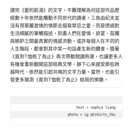
讀完《愛的飢渴》的文字，不難理解為何這部作品歷
經數十年依然能觸動不同世代的讀者。三島由紀夫並
沒有用華麗激情的情節去描寫禁忌之愛，而是透過對
生活細膩的筆觸描述，刻畫人們在愛情、欲望、孤獨
與嫉妒之間最真實的情感流動。或許每個人在不同的
人生階段，都會對其中某一句話產生新的體會。隨著
《直到T恤乾了為止》再次帶動閱讀熱潮，也讓更多人
有機會重新翻開這部經典文學，靜下心來感受那些跨
越時代、依然能引起共鳴的文字力量。當然，也能引
發更多猜測《直到T恤乾了為止》結局的樂趣。
text > sophia liang

photo > ig @tshirts_tbs