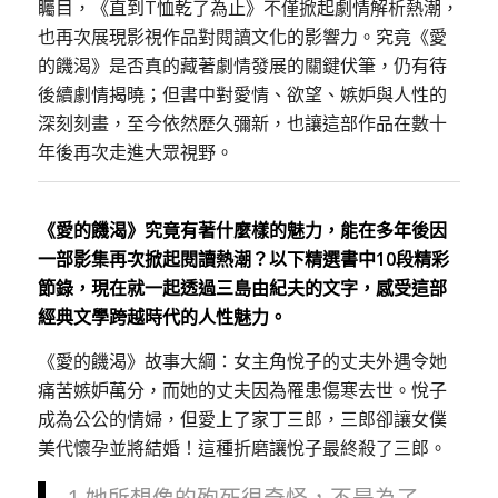
矚目，《直到T恤乾了為止》不僅掀起劇情解析熱潮，
也再次展現影視作品對閱讀文化的影響力。究竟《愛
的饑渴》是否真的藏著劇情發展的關鍵伏筆，仍有待
後續劇情揭曉；但書中對愛情、欲望、嫉妒與人性的
深刻刻畫，至今依然歷久彌新，也讓這部作品在數十
年後再次走進大眾視野。
《愛的饑渴》究竟有著什麼樣的魅力，能在多年後因
一部影集再次掀起閱讀熱潮？以下精選書中10段精彩
節錄，現在就一起透過三島由紀夫的文字，感受這部
經典文學跨越時代的人性魅力。
《愛的饑渴》故事大綱：女主角悅子的丈夫外遇令她
痛苦嫉妒萬分，而她的丈夫因為罹患傷寒去世。悅子
成為公公的情婦，但愛上了家丁三郎，三郎卻讓女僕
美代懷孕並將結婚！這種折磨讓悅子最終殺了三郎。
1.她所想像的殉死很奇怪，不是為了