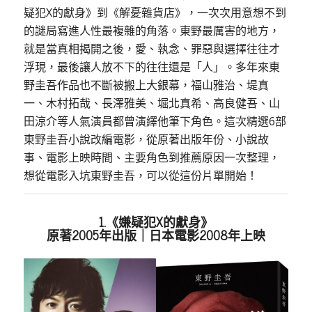
疑犯X的獻身》到《解憂雜貨店》，一次次用意想不到
的謎局寫進人性最複雜的角落。東野最厲害的地方，
就是當真相揭開之後，愛、執念、罪惡與選擇往往才
浮現，最後讓人放不下的往往還是「人」。多年來東
野圭吾作品也不斷被搬上大銀幕，福山雅治、堤真
一、木村拓哉、長澤雅美、堀北真希、高良健吾、山
田涼介等人氣演員都曾演繹他筆下角色。這次精選6部
東野圭吾小說改編電影，從原著出版年份、小說故
事、電影上映時間、主要角色到推薦原因一次整理，
想從電影入坑東野圭吾，可以從這份片單開始！
1.《嫌疑犯X的獻身》
原著2005年出版｜日本電影2008年上映