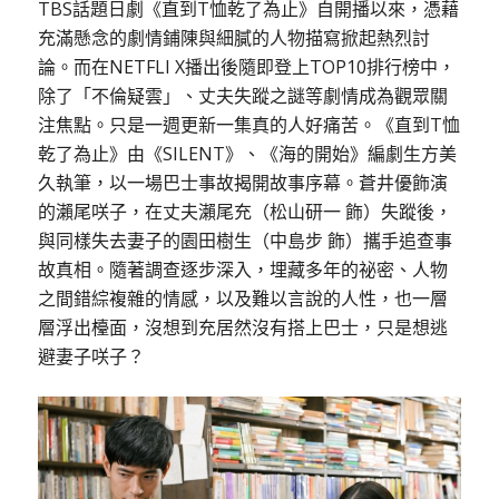
TBS話題日劇《直到T恤乾了為止》自開播以來，憑藉
充滿懸念的劇情鋪陳與細膩的人物描寫掀起熱烈討
論。而在NETFLI X播出後隨即登上TOP10排行榜中，
除了「不倫疑雲」、丈夫失蹤之謎等劇情成為觀眾關
注焦點。只是一週更新一集真的人好痛苦。《直到T恤
乾了為止》由《SILENT》、《海的開始》編劇生方美
久執筆，以一場巴士事故揭開故事序幕。蒼井優飾演
的瀨尾咲子，在丈夫瀨尾充（松山研一 飾）失蹤後，
與同樣失去妻子的園田樹生（中島步 飾）攜手追查事
故真相。隨著調查逐步深入，埋藏多年的祕密、人物
之間錯綜複雜的情感，以及難以言說的人性，也一層
層浮出檯面，沒想到充居然沒有搭上巴士，只是想逃
避妻子咲子？