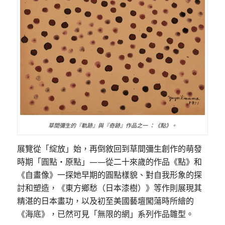
草間彌生的『軌跡』與『奇跡』作品之一 ：《點》。
展覽從「綻放」始，再倒敘回到草間彌生創作的萌發
時期「圓點
・原點」——從
二十來歲的作品《點》和
《自畫像》一探她早期的圓點樣貌、對自我形象的探
討和塑造，《東方鄉愁（日本漆樹）》等作則展現其
精湛的日本畫功，以及初至美國藝壇闖蕩時所繪的
《海底》，已然可見「無限的網」系列作品雛型。