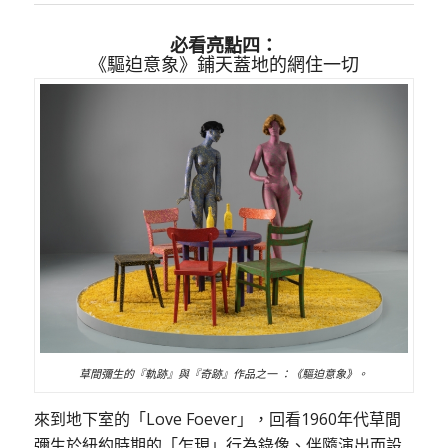
必看亮點四：
《驅迫意象》鋪天蓋地的網住一切
草間彌生的『軌跡』與『奇跡』作品之一 ：《驅迫意象》。
來到地下室的「Love Foever」，回看1960年代草間
彌生於紐約時期的「乍現」行為錄像、伴隨演出而設