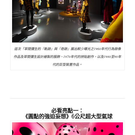
這次「草間彌生的『軌跡』與『奇跡』展出較少曝光之1960年代行為錄像
作品及草間彌生設計繪製的服飾、1970年代的拼貼創作，以及1980至90年
代的巨型裝置作品。
必看亮點一：
《圓點的強迫妄想》6公尺超大型氣球