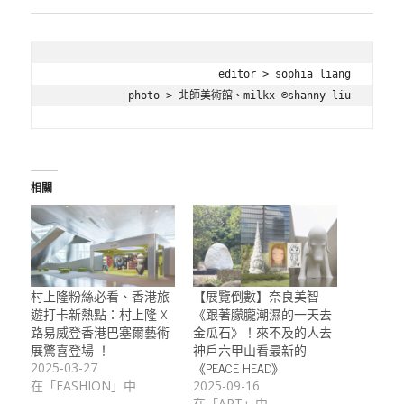
editor > sophia liang

photo > 
北師美術館、milkx ©shanny liu
相關
村上隆粉絲必看、香港旅
【展覽倒數】奈良美智
遊打卡新熱點：村上隆 X
《跟著朦朧潮濕的一天去
路易威登香港巴塞爾藝術
金瓜石》！來不及的人去
展驚喜登場 ！
神戶六甲山看最新的
《PEACE HEAD》
2025-03-27
在「FASHION」中
2025-09-16
在「ART」中