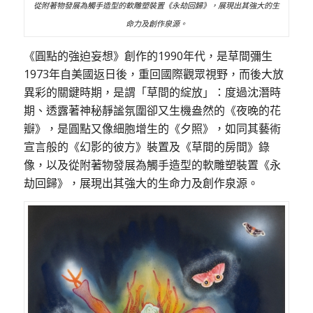
從附著物發展為觸手造型的軟雕塑裝置《永劫回歸》，展現出其強大的生
命力及創作泉源。
《圓點的強迫妄想》創作的1990年代，是草間彌生
1973年自美國返日後，重回國際觀眾視野，而後大放
異彩的關鍵時期，是謂「草間的綻放」：度過沈潛時
期、透露著神秘靜謐氛圍卻又生機盎然的《夜晚的花
瓣》，是圓點又像細胞增生的《夕照》，如同其藝術
宣言般的《幻影的彼方》裝置及《草間的房間》錄
像，以及從附著物發展為觸手造型的軟雕塑裝置《永
劫回歸》，展現出其強大的生命力及創作泉源。