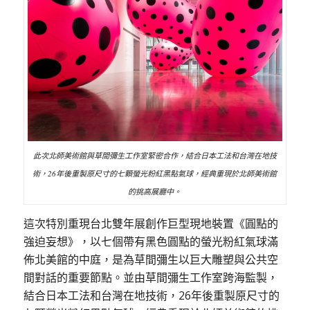
此次北師美術館與草間彌生工作室緊密合作，結合日本工法和台灣在地技
術，26年後重製原尺寸的七顆螢光粉紅黑點氣球，經典重現於北師美術館
的挑高展廳中。
這次特別重現台北雙年展創作巨型現地裝置《圓點的
強迫妄想》，以七個帶有黑色圓點的螢光粉紅氣球滿
佈北美館的中庭，是為草間彌生以巨大雕塑與公共空
間對話的重要節點。
並由草間彌生工作室跨海監製，
結合日本工法和台灣在地技術，26年後重製原尺寸的