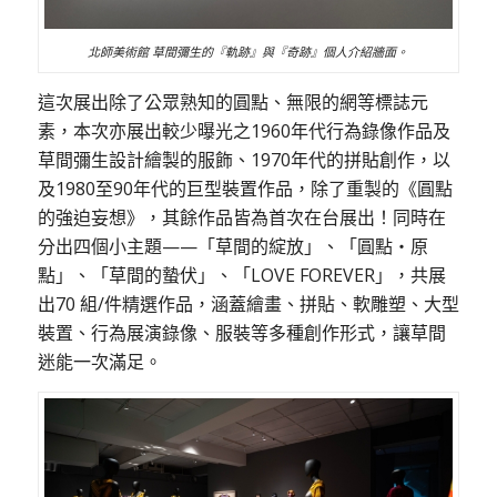
北師美術館 草間彌生的『軌跡』與『奇跡』個人介紹牆面。
這次展出除了公眾熟知的圓點、無限的網等標誌元
素，本次亦展出較少曝光之1960年代行為錄像作品及
草間彌生設計繪製的服飾、1970年代的拼貼創作，以
及1980至90年代的巨型裝置作品，除了重製的《圓點
的強迫妄想》，其餘作品皆為首次在台展出！同時在
分出四個小主題——「草間的綻放」、「圓點・原
點」、「草間的蟄伏」、「LOVE FOREVER」，共展
出70 組/件精選作品，涵蓋繪畫、拼貼、軟雕塑、大型
裝置、行為展演錄像、服裝等多種創作形式，讓草間
迷能一次滿足。