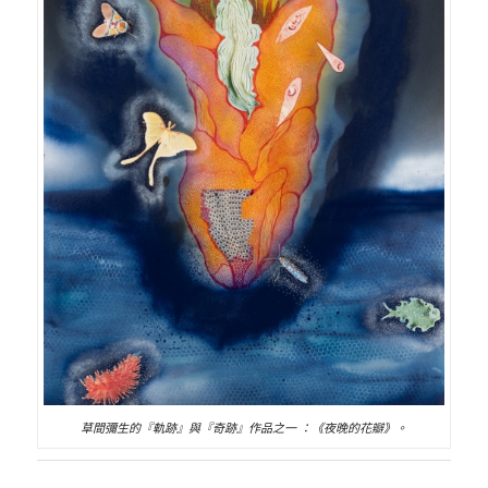
草間彌生的『軌跡』與『奇跡』作品之一 ：《夜晚的花瓣》。