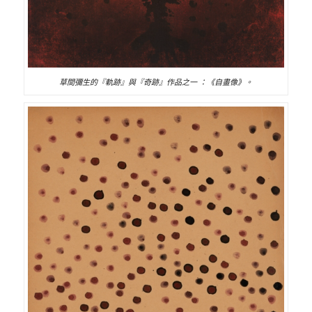
草間彌生的『軌跡』與『奇跡』作品之一 ：
《自畫像》。