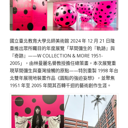
國立臺北教育大學北師美術館
2024
年
12
月
21
日隆
重推出眾所矚目的年度展覽「草間彌生的『軌跡』與
『奇跡』
——W COLLECTION & MORE 1951-
2005
」，由林曼麗名譽教授擔任總策畫，本次展覽重
現草間彌生與臺灣接觸的原點
——
特別重製
1998
年台
北雙年展現地裝置作品《圓點的強迫妄想》，並聚焦
1951
年至
2005
年間其百轉千迴的藝術創作生涯。