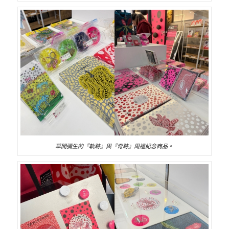
草間彌生的『軌跡』與『奇跡』周邊紀念商品。