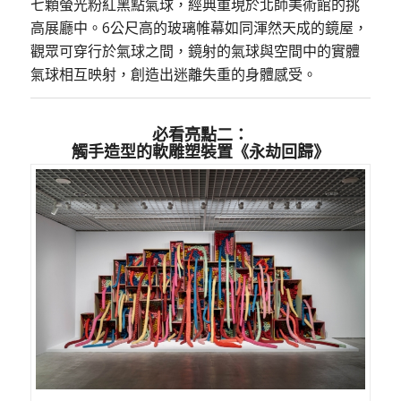
七顆螢光粉紅黑點氣球，經典重現於北師美術館的挑
高展廳中。6公尺高的玻璃帷幕如同渾然天成的鏡屋，
觀眾可穿行於氣球之間，鏡射的氣球與空間中的實體
氣球相互映射，創造出迷離失重的身體感受。
必看亮點二：
觸手造型的軟雕塑裝置《永劫回歸》