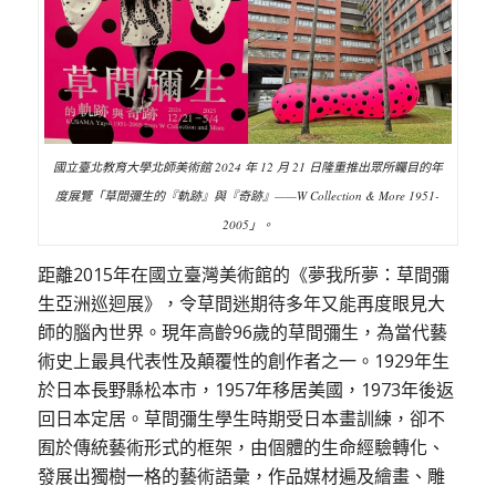
國立臺北教育大學北師美術館 2024 年 12 月 21 日隆重推出眾所矚目的年
度展覽「草間彌生的『軌跡』與『奇跡』——W Collection & More 1951-
2005」。
距離
2015
年在國立臺灣美術館的《夢我所夢：草間彌
生亞洲巡迴展》，令草間迷期待多年又能再度眼見大
師的腦內世界。
現年高齡96歲的草間彌生，為當代藝
術史上最具代表性及顛覆性的創作者之一。1929年生
於日本長野縣松本市，1957年移居美國，1973年後返
回日本定居。草間彌生學生時期受日本畫訓練，卻不
囿於傳統藝術形式的框架，由個體的生命經驗轉化、
發展出獨樹一格的藝術語彙，作品媒材遍及繪畫、雕