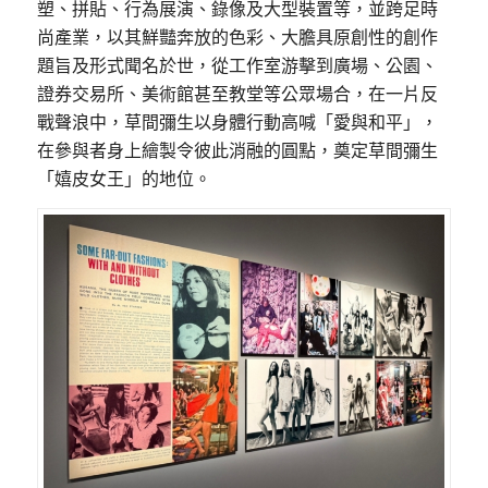
塑、拼貼、行為展演、錄像及大型裝置等，並跨足時
尚產業，以其鮮豔奔放的色彩、大膽具原創性的創作
題旨及形式聞名於世，從工作室游擊到廣場、公園、
證券交易所、美術館甚至教堂等公眾場合，在一片反
戰聲浪中，草間彌生以身體行動高喊「愛與和平」，
在參與者身上繪製令彼此消融的圓點，奠定草間彌生
「嬉皮女王」的地位。